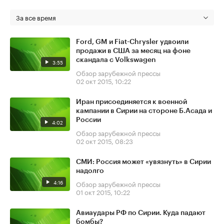
За все время
Ford, GM и Fiat-Chrysler удвоили
продажи в США за месяц на фоне
скандала с Volkswagen
3:55
Обзор зарубежной прессы
02 окт 2015, 10:22
Иран присоединяется к военной
кампании в Сирии на стороне Б.Асада и
России
4:02
Обзор зарубежной прессы
02 окт 2015, 08:23
СМИ: Россия может «увязнуть» в Сирии
надолго
4:16
Обзор зарубежной прессы
01 окт 2015, 10:22
Авиаудары РФ по Сирии. Куда падают
бомбы?