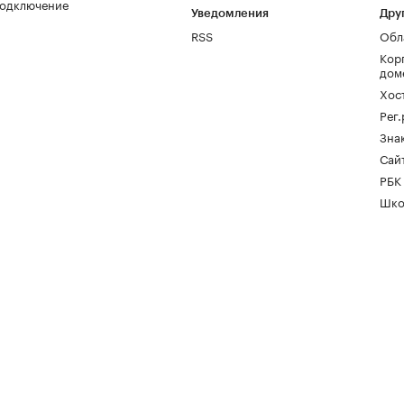
одключение
Уведомления
Дру
RSS
Обл
Кор
дом
Хос
Рег
Зна
Сайт
РБК
Шко