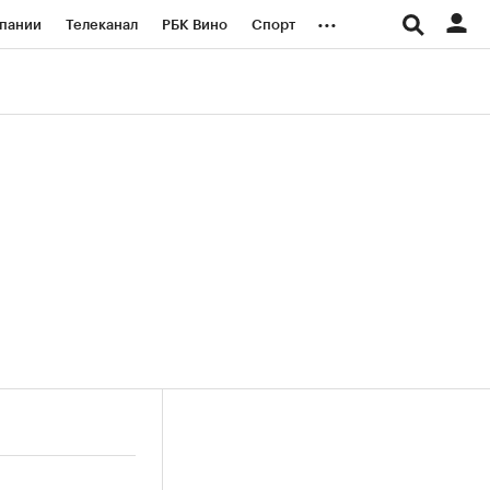
...
пании
Телеканал
РБК Вино
Спорт
ые проекты
Город
Стиль
Крипто
Спецпроекты СПб
логии и медиа
Финансы