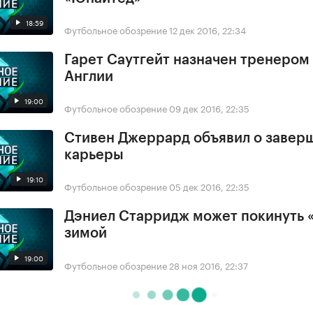
18:59
Футбольное обозрение
12 дек 2016, 22:34
Гарет Саутгейт назначен тренером
Англии
19:00
Футбольное обозрение
09 дек 2016, 22:35
Стивен Джеррард объявил о завер
карьеры
19:10
Футбольное обозрение
05 дек 2016, 22:35
Дэниел Старридж может покинуть 
зимой
19:00
Футбольное обозрение
28 ноя 2016, 22:37