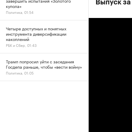
завершить испытания «Золотого
Выпуск за
купола»
Политика, 01:54
Четыре доступных и понятных
инструмента диверсификации
накоплений
РБК и Сбер, 01:43
Трамп попросил уйти с заседания
Госдепа раньше, чтобы «вести войну»
Политика, 01:05