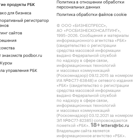
Политика в отношении обработки
гие продукты РБК
персональных данных
ако для бизнеса
Политика обработки файлов cookie
поративный регистратор
енов
© ООО «БИЗНЕСПРЕСС»,
АО «РОСБИЗНЕСКОНСАЛТИНГ»,
тинг сайтов
1995–2026
. Сообщения и материалы
.решения
информационного агентства «РБК»
(свидетельство о регистрации
комства
средства массовой информации
 знакомств podbor.ru
выдано Федеральной службой
по надзору в сфере связи,
 Курсы
информационных технологий
ла управления РБК
и массовых коммуникаций
(Роскомнадзор) 09.12.2015 за номером
ИА №ФС77-63848) и сетевого издания
«РБК» (свидетельство о регистрации
средства массовой информации
выдано Федеральной службой
по надзору в сфере связи,
информационных технологий
и массовых коммуникаций
(Роскомнадзор) 03.12.2021 за номером
ЭЛ №ФС77-82385) сопровождаются
пометкой «РБК».
letters@rbc.ru
18+
Владельцем сайта является
информационное агентство «РБК».