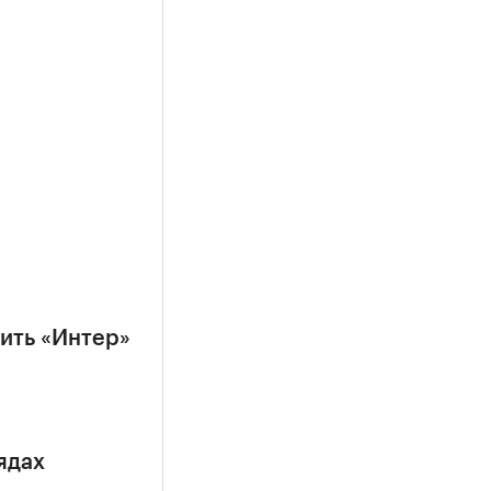
ить «Интер»
ядах