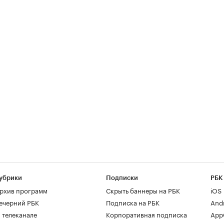
убрики
Подписки
РБК
рхив программ
Скрыть баннеры на РБК
iOS
ечерний РБК
Подписка на РБК
And
 телеканале
Корпоративная подписка
AppG