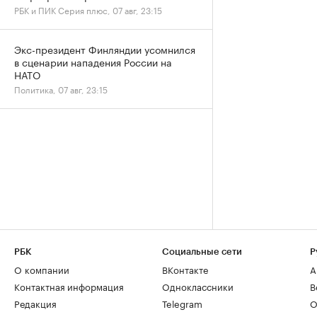
РБК и ПИК Серия плюс, 07 авг, 23:15
Экс-президент Финляндии усомнился
в сценарии нападения России на
НАТО
Политика, 07 авг, 23:15
РБК
Социальные сети
Р
О компании
ВКонтакте
А
Контактная информация
Одноклассники
В
Редакция
Telegram
О