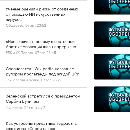
Ученые оценили риски от созданных
с помощью ИИ искусственных
вирусов
Общество, 07 авг, 23:52
«Ноев ковчег»: почему в восточной
Арктике эволюция шла непрерывно
РБК и УК Первая, 07 авг, 23:45
Сооснователь Wikipedia назвал ее
рупором пропаганды под эгидой ЦРУ
Технологии и медиа, 07 авг, 23:27
Зеленский встретился с президентом
Сербии Вучичем
Политика, 07 авг, 23:20
Как устроены приватные террасы в
квартирах «Серии плюс»