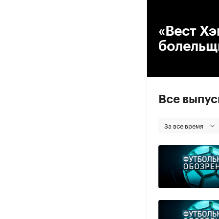
00
«Вест Хэ
болельщ
Все выпу
За все время