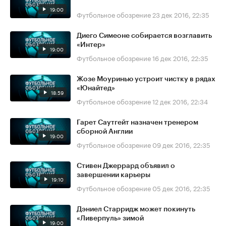
19:00
Футбольное обозрение
23 дек 2016, 22:35
Диего Симеоне собирается возглавить
«Интер»
19:00
Футбольное обозрение
16 дек 2016, 22:35
Жозе Моуринью устроит чистку в рядах
«Юнайтед»
18:59
Футбольное обозрение
12 дек 2016, 22:34
Гарет Саутгейт назначен тренером
сборной Англии
19:00
Футбольное обозрение
09 дек 2016, 22:35
Стивен Джеррард объявил о
завершении карьеры
19:10
Футбольное обозрение
05 дек 2016, 22:35
Дэниел Старридж может покинуть
«Ливерпуль» зимой
19:00