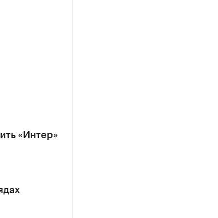
ить «Интер»
ядах