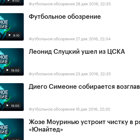
Футбольное обозрение
28 дек 2016, 22:35
Футбольное обозрение
9:10
Футбольное обозрение
27 дек 2016, 22:34
Леонид Слуцкий ушел из ЦСКА
19:00
Футбольное обозрение
23 дек 2016, 22:35
Диего Симеоне собирается возглав
19:00
Футбольное обозрение
16 дек 2016, 22:35
Жозе Моуринью устроит чистку в р
«Юнайтед»