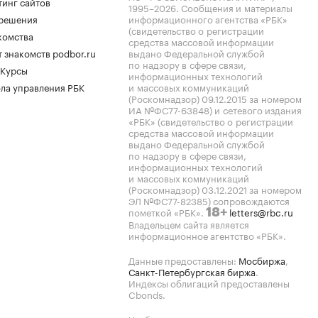
тинг сайтов
1995–2026
. Сообщения и материалы
.решения
информационного агентства «РБК»
(свидетельство о регистрации
комства
средства массовой информации
 знакомств podbor.ru
выдано Федеральной службой
по надзору в сфере связи,
 Курсы
информационных технологий
ла управления РБК
и массовых коммуникаций
(Роскомнадзор) 09.12.2015 за номером
ИА №ФС77-63848) и сетевого издания
«РБК» (свидетельство о регистрации
средства массовой информации
выдано Федеральной службой
по надзору в сфере связи,
информационных технологий
и массовых коммуникаций
(Роскомнадзор) 03.12.2021 за номером
ЭЛ №ФС77-82385) сопровождаются
пометкой «РБК».
letters@rbc.ru
18+
Владельцем сайта является
информационное агентство «РБК».
Данные предоставлены:
Мосбиржа
,
Санкт-Петербургская биржа
.
Индексы облигаций предоставлены
Cbonds.