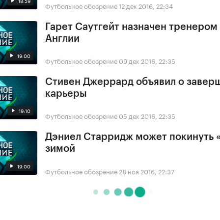
18:59
Футбольное обозрение
12 дек 2016, 22:34
Гарет Саутгейт назначен тренером
Англии
19:00
Футбольное обозрение
09 дек 2016, 22:35
Стивен Джеррард объявил о завер
карьеры
19:10
Футбольное обозрение
05 дек 2016, 22:35
Дэниел Старридж может покинуть 
зимой
19:00
Футбольное обозрение
28 ноя 2016, 22:37