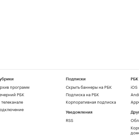
убрики
Подписки
РБК
рхив программ
Скрыть баннеры на РБК
iOS
ечерний РБК
Подписка на РБК
And
 телеканале
Корпоративная подписка
AppG
одключение
Уведомления
Дру
RSS
Обл
Кор
дом