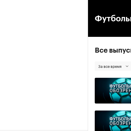
00
Футболь
Все выпу
За все время