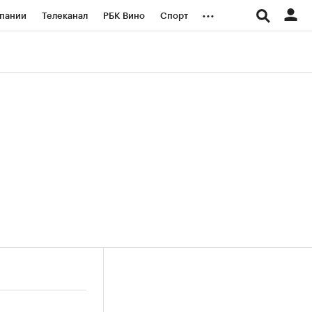
...
пании
Телеканал
РБК Вино
Спорт
ые проекты
Город
Стиль
Крипто
Спецпроекты СПб
логии и медиа
Финансы