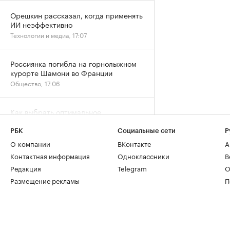
Орешкин рассказал, когда применять
ИИ неэффективно
Технологии и медиа, 17:07
Россиянка погибла на горнолыжном
курорте Шамони во Франции
Общество, 17:06
Как выбрать оптимальное
коммерческое помещение для
инвестиций
РБК
Социальные сети
Р
РБК и ПИК Серия плюс, 17:05
О компании
ВКонтакте
А
Контактная информация
Одноклассники
В
Редакция
Telegram
О
Пожар произошел на
нефтеперерабатывающем заводе
Размещение рекламы
П
Slovnaft в Братиславе
Общество, 17:02