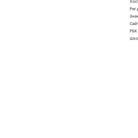
Хос
Рег
Зна
Сайт
РБК
Шко