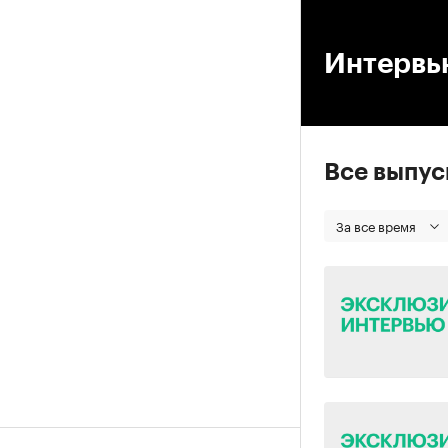
00
Интервь
Все выпу
За все время