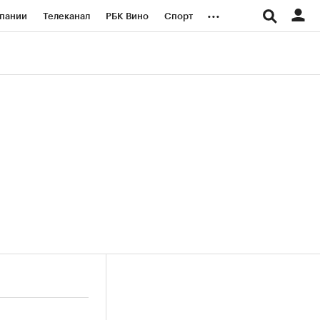
...
пании
Телеканал
РБК Вино
Спорт
ые проекты
Город
Стиль
Крипто
Спецпроекты СПб
логии и медиа
Финансы