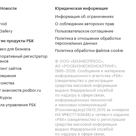
 Новости
Юридическая информация
Информация об ограничениях
roid
О соблюдении авторских прав
allery
Пользовательское соглашение
Политика в отношении обработки
гие продукты РБК
персональных данных
ако для бизнеса
Политика обработки файлов cookie
поративный регистратор
енов
© ООО «БИЗНЕСПРЕСС»,
АО «РОСБИЗНЕСКОНСАЛТИНГ»,
тинг сайтов
1995–2026
. Сообщения и материалы
.решения
информационного агентства «РБК»
(свидетельство о регистрации
комства
средства массовой информации
 знакомств podbor.ru
выдано Федеральной службой
по надзору в сфере связи,
 Курсы
информационных технологий
ла управления РБК
и массовых коммуникаций
(Роскомнадзор) 09.12.2015 за номером
ИА №ФС77-63848) и сетевого издания
«РБК» (свидетельство о регистрации
средства массовой информации
выдано Федеральной службой
по надзору в сфере связи,