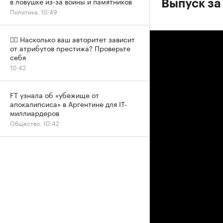
в ловушке из-за войны и памятников
Выпуск за
Политика, 10:49
✍🏻 Насколько ваш авторитет зависит
от атрибутов престижа? Проверьте
себя
10:42
FT узнала об «убежище от
апокалипсиса» в Аргентине для IT-
миллиардеров
Общество, 10:42