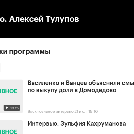
:00
/
00:00
ю. Алексей Тулупов
ски программы
Василенко и Ванцев объяснили смы
по выкупу доли в Домодедово
23:26
Эксклюзивное интервью
21 июл, 15:10
Интервью. Зульфия Кахруманова