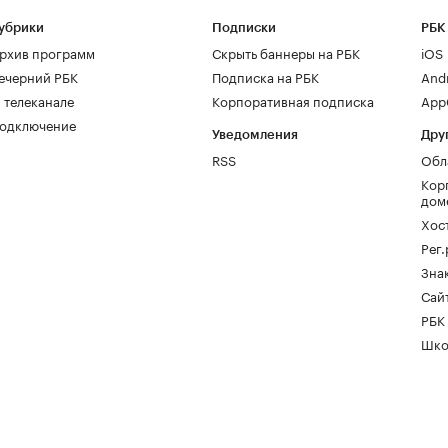
убрики
Подписки
РБК
рхив программ
Скрыть баннеры на РБК
iOS
ечерний РБК
Подписка на РБК
And
 телеканале
Корпоративная подписка
AppG
одключение
Уведомления
Дру
RSS
Обл
Кор
дом
Хос
Рег
Зна
Сайт
РБК
Шко