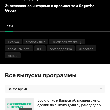
Эксклюзивное интервью с президентом Segezha
Group
Теги
Сегежа
геополитика
ключевая ставка ЦБ
волатильность
IPO
господдержка
инвестор
Акции
Все выпуски программы
За все время
Василенко и Ванцев объяснили смысл
сделки по выкупу доли в Домодедово