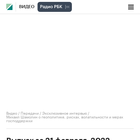
ВИДЕО
Видео
/
Передачи
/
Эксклюзивное интервью
/
Михаил Шамолин о геополитике, рисках, волатильности и мерах
господдержки