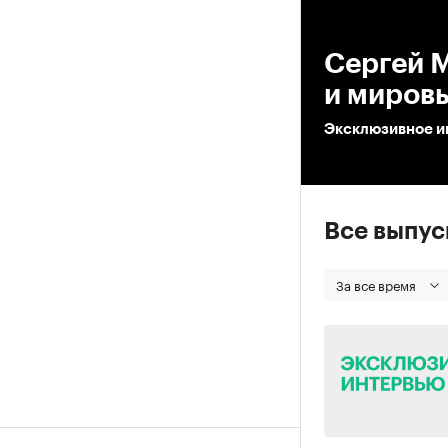
00
Сергей М
и миров
Эксклюзивное и
Все выпу
За все время