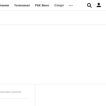
...
пании
Телеканал
РБК Вино
Спорт
ые проекты
Город
Стиль
Крипто
Спецпроекты СПб
логии и медиа
Финансы
 мировых рынках