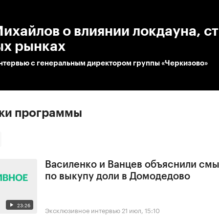
:00
/
00:00
ихайлов о влиянии локдауна, с
ых рынках
нтервью с генеральным директором группы «Черкизово»
ски программы
Василенко и Ванцев объяснили смы
по выкупу доли в Домодедово
23:26
Эксклюзивное интервью
21 июл, 15:10