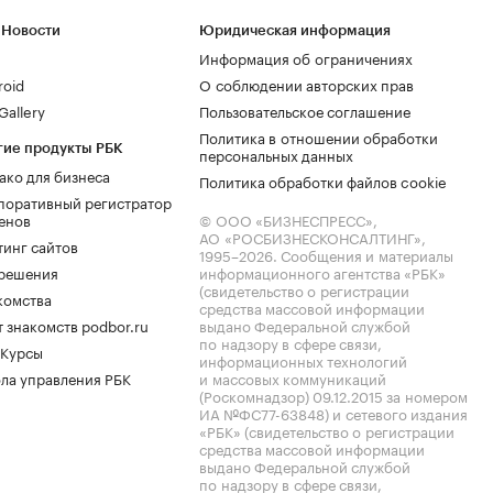
 Новости
Юридическая информация
Информация об ограничениях
roid
О соблюдении авторских прав
allery
Пользовательское соглашение
Политика в отношении обработки
гие продукты РБК
персональных данных
ако для бизнеса
Политика обработки файлов cookie
поративный регистратор
енов
© ООО «БИЗНЕСПРЕСС»,
АО «РОСБИЗНЕСКОНСАЛТИНГ»,
тинг сайтов
1995–2026
. Сообщения и материалы
.решения
информационного агентства «РБК»
(свидетельство о регистрации
комства
средства массовой информации
 знакомств podbor.ru
выдано Федеральной службой
по надзору в сфере связи,
 Курсы
информационных технологий
ла управления РБК
и массовых коммуникаций
(Роскомнадзор) 09.12.2015 за номером
ИА №ФС77-63848) и сетевого издания
«РБК» (свидетельство о регистрации
средства массовой информации
выдано Федеральной службой
по надзору в сфере связи,