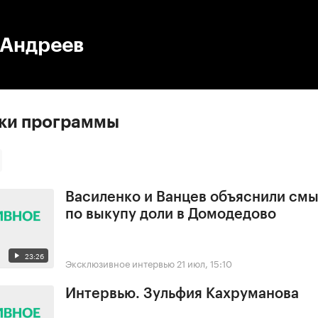
:00
/
00:00
 Андреев
ски программы
Василенко и Ванцев объяснили смы
по выкупу доли в Домодедово
23:26
Эксклюзивное интервью
21 июл, 15:10
Интервью. Зульфия Кахруманова