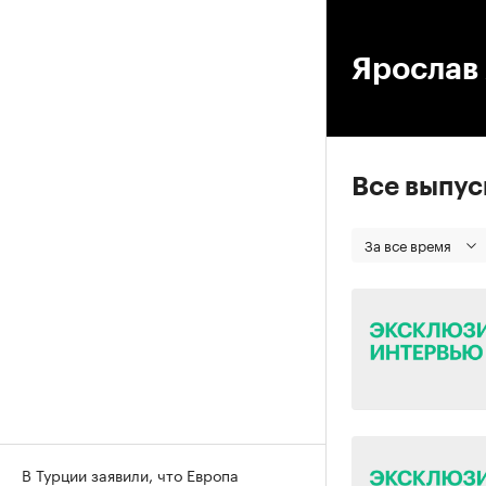
00
Ярослав
Все выпу
За все время
В Турции заявили, что Европа