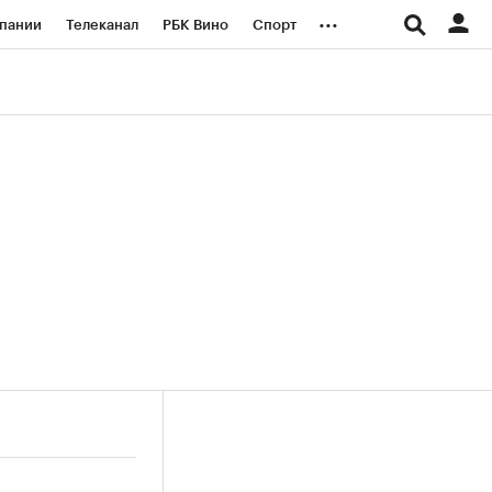
...
пании
Телеканал
РБК Вино
Спорт
ые проекты
Город
Стиль
Крипто
Спецпроекты СПб
логии и медиа
Финансы