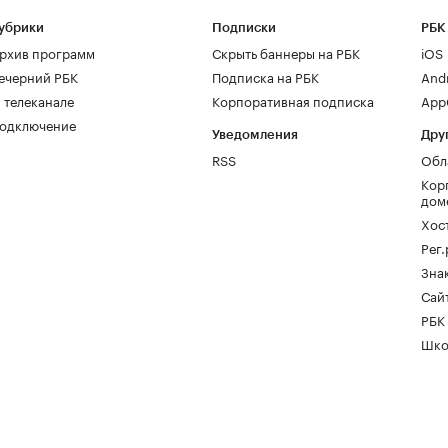
убрики
Подписки
РБК
рхив программ
Скрыть баннеры на РБК
iOS
ечерний РБК
Подписка на РБК
And
 телеканале
Корпоративная подписка
AppG
одключение
Уведомления
Дру
RSS
Обл
Кор
дом
Хос
Рег
Зна
Сайт
РБК
Шко