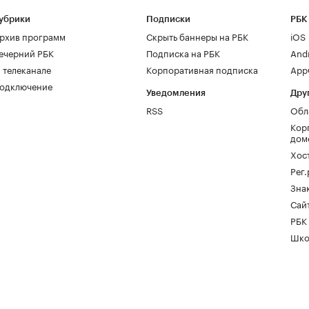
убрики
Подписки
РБК
рхив программ
Скрыть баннеры на РБК
iOS
ечерний РБК
Подписка на РБК
And
 телеканале
Корпоративная подписка
AppG
одключение
Уведомления
Дру
RSS
Обл
Кор
дом
Хос
Рег
Зна
Сайт
РБК
Шко