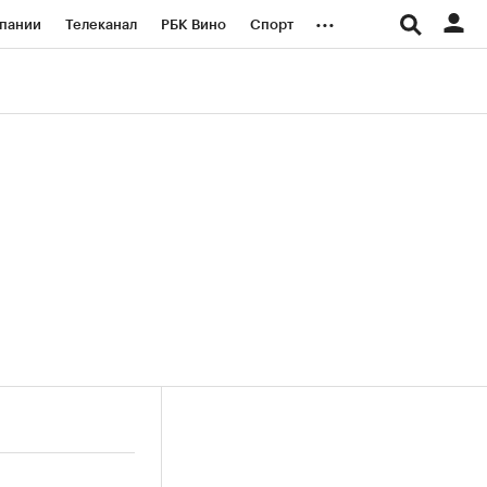
...
пании
Телеканал
РБК Вино
Спорт
ые проекты
Город
Стиль
Крипто
Спецпроекты СПб
логии и медиа
Финансы