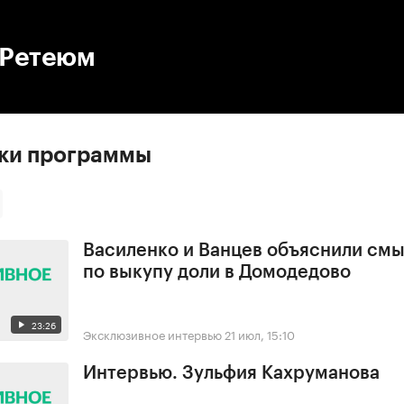
:00
/
00:00
 Ретеюм
ски программы
Василенко и Ванцев объяснили смы
по выкупу доли в Домодедово
23:26
Эксклюзивное интервью
21 июл, 15:10
Интервью. Зульфия Кахруманова