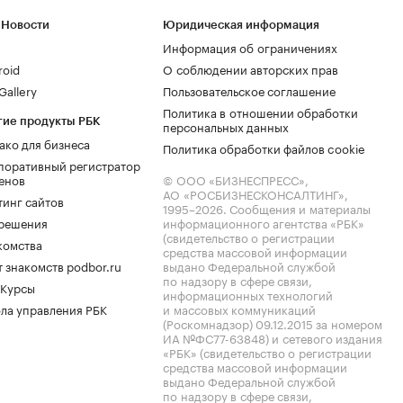
 Новости
Юридическая информация
Информация об ограничениях
roid
О соблюдении авторских прав
allery
Пользовательское соглашение
Политика в отношении обработки
гие продукты РБК
персональных данных
ако для бизнеса
Политика обработки файлов cookie
поративный регистратор
енов
© ООО «БИЗНЕСПРЕСС»,
АО «РОСБИЗНЕСКОНСАЛТИНГ»,
тинг сайтов
1995–2026
. Сообщения и материалы
.решения
информационного агентства «РБК»
(свидетельство о регистрации
комства
средства массовой информации
 знакомств podbor.ru
выдано Федеральной службой
по надзору в сфере связи,
 Курсы
информационных технологий
ла управления РБК
и массовых коммуникаций
(Роскомнадзор) 09.12.2015 за номером
ИА №ФС77-63848) и сетевого издания
«РБК» (свидетельство о регистрации
средства массовой информации
выдано Федеральной службой
по надзору в сфере связи,