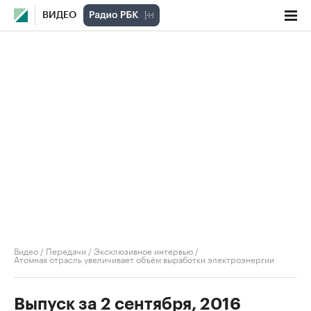
ВИДЕО
Видео
/
Передачи
/
Эксклюзивное интервью
/
Атомная отрасль увеличивает объём выработки электроэнергии
Выпуск за 2 сентября, 2016