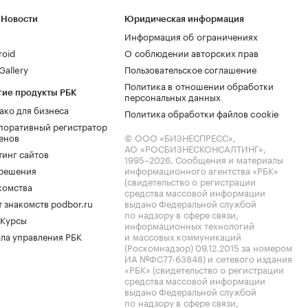
 Новости
Юридическая информация
Информация об ограничениях
roid
О соблюдении авторских прав
allery
Пользовательское соглашение
Политика в отношении обработки
гие продукты РБК
персональных данных
ако для бизнеса
Политика обработки файлов cookie
поративный регистратор
енов
© ООО «БИЗНЕСПРЕСС»,
АО «РОСБИЗНЕСКОНСАЛТИНГ»,
тинг сайтов
1995–2026
. Сообщения и материалы
.решения
информационного агентства «РБК»
(свидетельство о регистрации
комства
средства массовой информации
 знакомств podbor.ru
выдано Федеральной службой
по надзору в сфере связи,
 Курсы
информационных технологий
ла управления РБК
и массовых коммуникаций
(Роскомнадзор) 09.12.2015 за номером
ИА №ФС77-63848) и сетевого издания
«РБК» (свидетельство о регистрации
средства массовой информации
выдано Федеральной службой
по надзору в сфере связи,