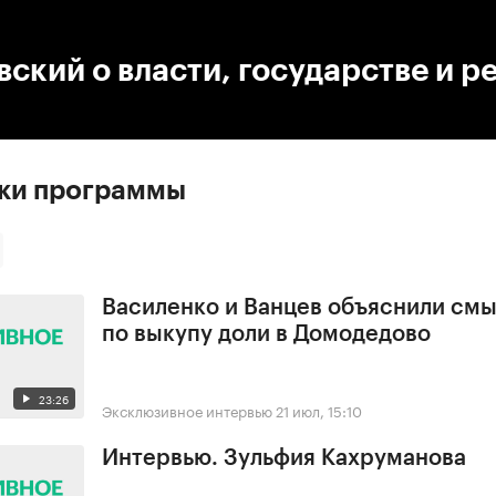
:00
/
00:00
ский о власти, государстве и 
ски программы
Василенко и Ванцев объяснили смы
по выкупу доли в Домодедово
23:26
Эксклюзивное интервью
21 июл, 15:10
Интервью. Зульфия Кахруманова