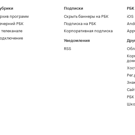
убрики
Подписки
РБК
рхив программ
Скрыть баннеры на РБК
iOS
ечерний РБК
Подписка на РБК
And
 телеканале
Корпоративная подписка
AppG
одключение
Уведомления
Дру
RSS
Обл
Кор
дом
Хос
Рег
Зна
Сайт
РБК
Шко