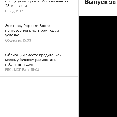
площади застройки Москвы еще на
Выпуск за
23 млн кв. м
Город, 15:05
Экс-главу Popcorn Books
приговорили к четырем годам
условно
Общество, 15:03
Облигации вместо кредита: как
малому бизнесу разместить
публичный долг
РБК и МСП Банк, 15:03