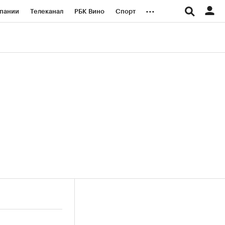
...
пании
Телеканал
РБК Вино
Спорт
ые проекты
Город
Стиль
Крипто
Спецпроекты СПб
логии и медиа
Финансы