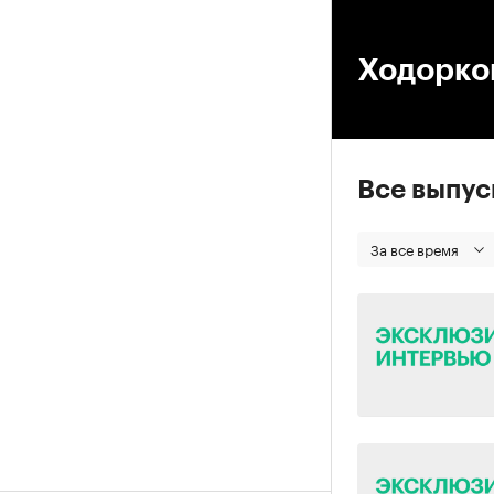
00
Ходорков
Все выпу
За все время