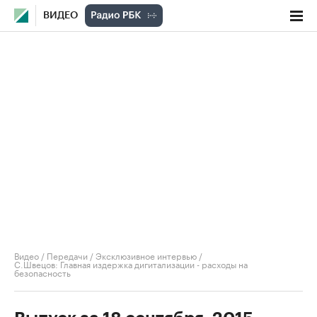
ВИДЕО
Видео
/
Передачи
/
Эксклюзивное интервью
/
С.Швецов: Главная издержка дигитализации - расходы на
безопасность