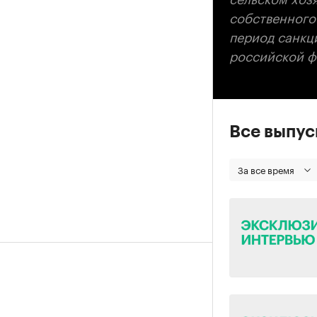
собственного 
период санкц
российской ф
Все выпу
За все время