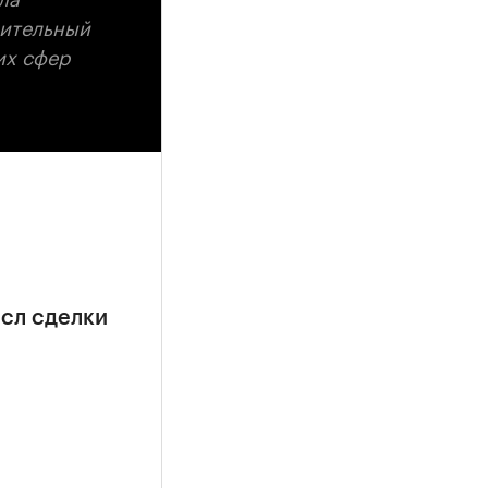
лительный
их сфер
сл сделки