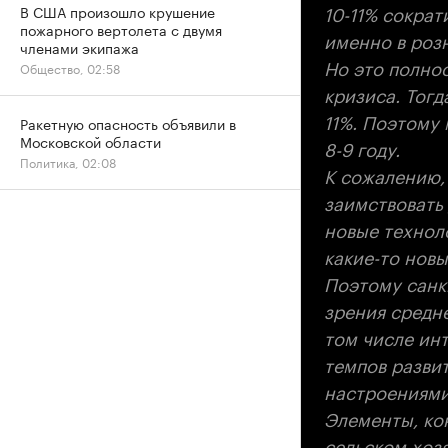
10-11% сократ
В США произошло крушение
пожарного вертолета с двумя
именно в роз
членами экипажа
Но это полно
Общество, 02:58
кризиса. Тогд
11%. Поэтому 
Ракетную опасность объявили в
Московской области
8-9 году.
Политика, 02:08
К сожалению,
заимствовать
новые технол
какие-то новы
Поэтому санк
зрения средне
том числе ин
темпов развит
настроениями,
Элементы, ко
сельском хозя