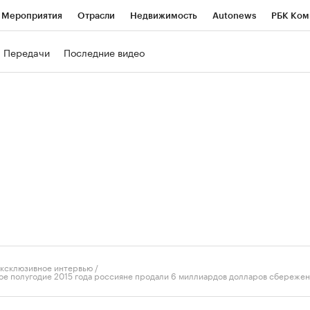
Мероприятия
Отрасли
Недвижимость
Autonews
РБК Ком
ние
РБК Курсы
РБК Life
Тренды
Визионеры
Национальн
Передачи
Последние видео
б
Исследования
Кредитные рейтинги
Франшизы
Газета
роверка контрагентов
Политика
Экономика
Бизнес
Техно
ксклюзивное интервью
/
вое полугодие 2015 года россияне продали 6 миллиардов долларов сбереже