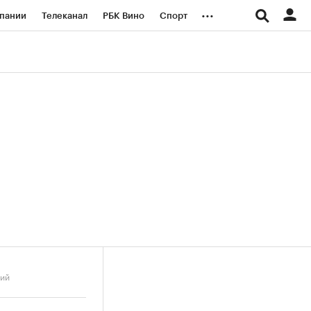
...
пании
Телеканал
РБК Вино
Спорт
ые проекты
Город
Стиль
Крипто
Спецпроекты СПб
логии и медиа
Финансы
ний