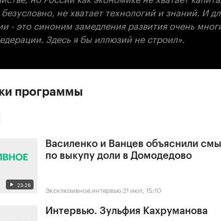
безусловно, не хватает технологий и знаний. И д
ии - это синоним замедления развития очень мног
едерации. Здесь я бы иллюзий не строил».
ски программы
Василенко и Ванцев объяснили смы
по выкупу доли в Домодедово
23:26
Эксклюзивное интервью
21 июл, 15:10
Интервью. Зульфия Кахруманова