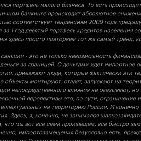
ился портфель малого бизнеса. То есть происходи
ничном банкинге происходит абсолютное снижени
стью соответствует тенденциям 2009 года предыд
а за 1 год девятый портфель кредитов населения с
мы здесь просто повторяем тот же самый тренд, к
 санкции - это не только невозможность финансов
 деньги за границей. С деньгами идет импортное 
огии, приезжают люди, которые фактически эти те
е объекты монтируют, ставят, запускают на терри
ции непосредственного влияния не оказывают, но 
срочной перспективы это, по сути, ограничение и
теллектуальных на территорию России. И конечно
ия. Здесь, я, конечно, не занимался шапкозакида
 что мы вот все сами произведем, все быстро за
нечно, импортозамещения безусловно есть, прежде
йстве, но России как экономике не хватает капита