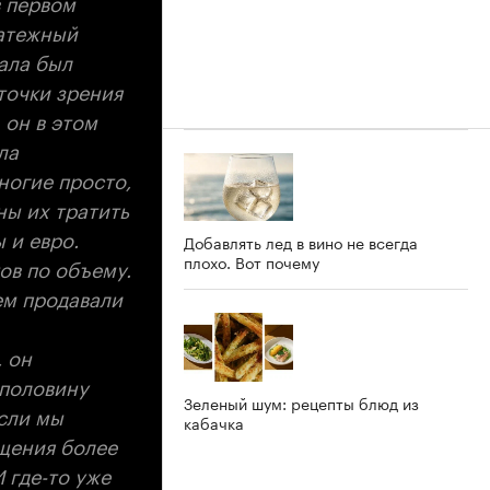
в первом
латежный
ала был
точки зрения
 он в этом
ла
ногие просто,
ны их тратить
 и евро.
Добавлять лед в вино не всегда
плохо. Вот почему
ов по объему.
ем продавали
 он
 половину
Зеленый шум: рецепты блюд из
Если мы
кабачка
ащения более
 где-то уже