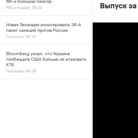
Мп и большой сенсор
Выпуск за
РБК и Huawei, 06:32
Новая Зеландия анонсировала 36-й
пакет санкций против России
Политика, 06:14
Bloomberg узнал, что Украина
пообещала США больше не атаковать
КТК
Политика, 06:09