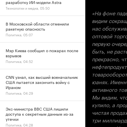
разработку ИИ-модели Astra
Технологии и медиа, 05:50
«На фоне пад
видим сокраще
В Московской области отменили
нас обслужив
ракетную опасность
оптовой торго
Политика, 05:07
первую очере
быть, не раст
Мэр Киева сообщил о пожарах после
взрывов
прекрасно, чт
Политика, 04:52
нефтепродукт
товарооборот.
CNN узнал, как высший военачальник
юанях. Именн
США пытается закончить войну с
Ираном
активного тов
Политика, 04:29
Мы видим, что
купило, а про
Экс-министра ВВС США лишили
чистая прода
доступа к секретным данным из-за
три миллиарда
утечки
Политика, 04:28