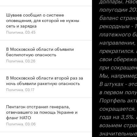
доллары. Нас
полугодии 201
Шуваев сообщил о системе
баланс страны
оповещения, для которой не нужны
рекордным - 1
сеть и зарядка
Политика, 03:45
платежного ба
направлении, 
В Московской области объявили
прекратился. 
беспилотную опасность
свои сбереже
Политика, 03:26
при сокращен
Мы, например
В Московской области второй раз за
В штуках - эт
ночь объявили ракетную опасность
Политика, 03:17
в первом полу
Портфель акт
Пентагон отстранил генерала,
сокращается.
отвечавшего за помощь Украине и
года на 3,5%.
фланг НАТО
возьмем стра
Политика, 03:06
значительные