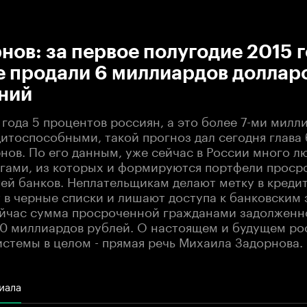
:00
/
00:00
нов: за первое полугодие 2015 
е продали 6 миллиардов доллар
ний
 года 5 процентов россиян, а это более 7-ми милл
итоспособными, такой прогноз дал сегодня глава 
нов. По его данным, уже сейчас в России много л
гами, из которых и формируются портфели проср
ей банков. Неплательщикам делают метку в креди
т в черные списки и лишают доступа к банковским
йчас сумма просроченной гражданами задолженн
60 миллиардов рублей. О настоящем и будущем ро
истемы в целом - прямая речь Михаила Задорнова.
иала