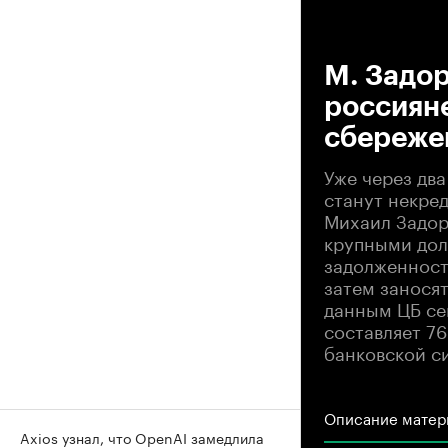
00
М. Задор
россиян
сбереже
Уже через два
станут некред
Михаил Задор
крупными дол
задолженност
затем занося
данным ЦБ се
составляет 7
банковской с
Описание матер
Axios узнал, что OpenAI замедлила