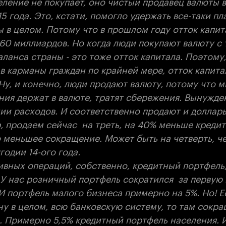
еление не покупает, оно чистый продавец валюты 
5 года. Это, кстати, помогло удержать все-таки п
 в целом. Потому что в прошлом году отток капит
60 миллиардов. Но когда люди покупают валюту с 
ланса страны - это тоже отток капитала. Поэтому,
в карманы граждан по крайней мере, отток капита
Ну, и конечно, люди продают валюту, потому что м
ния держат в валюте, тратят сбережения. Вынужде
ии расходов. И соответственно продают и доллары
, продаем сейчас на треть, на 40% меньше кредит
о меньшее сокращение. Может быть на четверть, ч
годии 14-ого года.
ивных операций, собственно, кредитный портфель,
 У нас розничный портфель сократился за первую
 И портфель малого бизнеса примерно на 5%. Но! 
ну в целом, всю банковскую систему, то там сокр
. Примерно 5,5% кредитный портфель населения. И