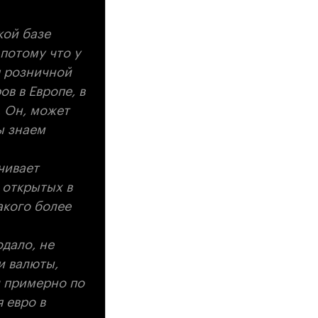
кой базе
 потому что у
я розничной
в в Европе, в
. Он, может
ы знаем
чивает
, открытых в
акого более
одало, не
и валюты,
л примерно по
 евро в