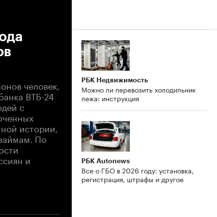
года
ов
РБК Недвижимость
ионов человек,
Можно ли перевозить холодильник
банка ВТБ-24
лежа: инструкция
юдей с
оченных
тной истории,
 займам. По
ости
ссиян и
РБК Autonews
Все о ГБО в 2026 году: установка,
регистрация, штрафы и другое