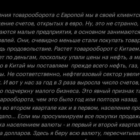
ения товарооборота с Европой мы в своей клиентс
ние счетов, открытых в евро. Ну, это не странно,
аются малые предприятия, в основном занимаютс
влей. Они, очевидно меньше стали покупать товаро
дь продовольствие. Растет товарооборот с Китаем
ет по деньгам, поскольку упали цены на нефть, а м
о в Китай мы поставляем прежде всего нефть, газ,
ы. Не соответственно, нефтегазовый сектор увели
 И вот у нас за год в 3 раза выросла число счетов
о подчеркну малого бизнеса. Это явный признак т
арооборота, чем это было год или полтора назад.
 во втором квартале как и в первом, население пр
дало... Если мы просуммируем все покупки продаж
жа населением валюты - и первый и второй кварта
 долларов. Здесь я беру всю валюту, пересчитывая