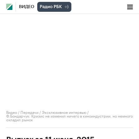
ВИДЕО
Видео
/
Передачи
/
Эксклюзивное интервью
/
Ф.Бондарчук: Кризис не изменил ничего в киноиндустрии, но немного
охладил рынок