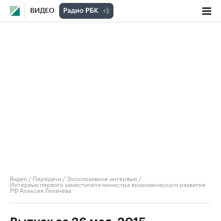
ВИДЕО
Видео
/
Передачи
/
Эксклюзивное интервью
/
Интервью первого заместителя министра экономического развития
РФ Алексея Лихачёва