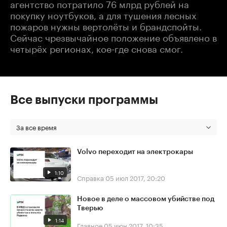
агентство потратило 76 млрд рублей на
покупку ноутбуков, а для тушения лесных
пожаров нужны вертолёты и брандспойты.
Сейчас чрезвычайное положение объявлено в
четырёх регионах, кое-где снова смог.
Все выпуски программы
За все время
Volvo переходит на электрокары
1:10
Справка
05 июл 2017, 20:20
Новое в деле о массовом убийстве под
Тверью
1:14
Главное
05 июн 2017, 10:35