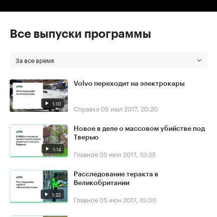
Все выпуски программы
За все время
Volvo переходит на электрокары
1:10
Справка
05 июл 2017, 20:20
Новое в деле о массовом убийстве под
Тверью
1:14
Главное
05 июн 2017, 10:35
Расследование теракта в
Великобритании
1:32
Главное
05 июн 2017, 10:30