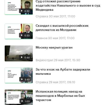
Суд отложил рассмотрение
ходатайства Навального о вызове в суд
Медведева
0:52
Справка
30 мая 2017, 17:00
Скандал с высылкой российских
дипломатов из Молдавии
0:33
Главное
30 мая 2017, 17:00
Москву накрыл ураган
0:44
Видеоотдел
29 мая 2017, 15:30
За что и как на Арбате задержали
мальчика
3:43
Справка
29 мая 2017, 09:10
Испанская полиция: наезд на
пешеходов в Марбелье не был
терактом
1:03