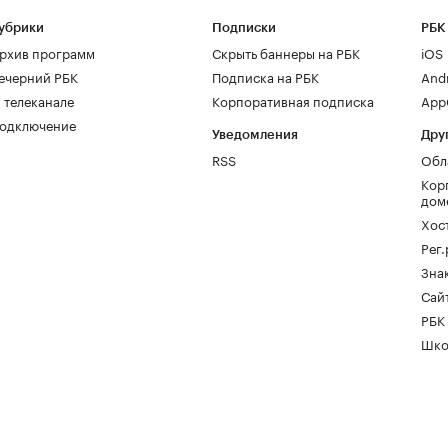
убрики
Подписки
РБК
рхив программ
Скрыть баннеры на РБК
iOS
ечерний РБК
Подписка на РБК
And
 телеканале
Корпоративная подписка
AppG
одключение
Уведомления
Дру
RSS
Обл
Кор
дом
Хос
Рег
Зна
Сайт
РБК
Шко