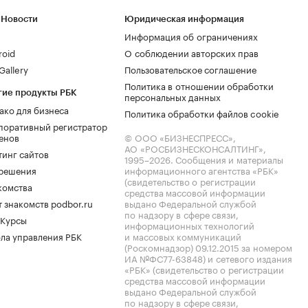
 Новости
Юридическая информация
Информация об ограничениях
roid
О соблюдении авторских прав
allery
Пользовательское соглашение
Политика в отношении обработки
гие продукты РБК
персональных данных
ако для бизнеса
Политика обработки файлов cookie
поративный регистратор
енов
© ООО «БИЗНЕСПРЕСС»,
АО «РОСБИЗНЕСКОНСАЛТИНГ»,
тинг сайтов
1995–2026
. Сообщения и материалы
.решения
информационного агентства «РБК»
(свидетельство о регистрации
комства
средства массовой информации
 знакомств podbor.ru
выдано Федеральной службой
по надзору в сфере связи,
 Курсы
информационных технологий
ла управления РБК
и массовых коммуникаций
(Роскомнадзор) 09.12.2015 за номером
ИА №ФС77-63848) и сетевого издания
«РБК» (свидетельство о регистрации
средства массовой информации
выдано Федеральной службой
по надзору в сфере связи,