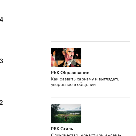
 4
 3
РБК Образование
Как развить харизму и выглядеть
увереннее в общении
2
РБК Стиль
Одиночество, монастырь и «дача-