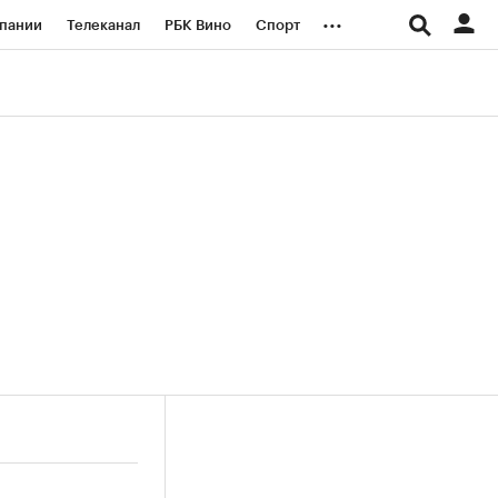
...
пании
Телеканал
РБК Вино
Спорт
ые проекты
Город
Стиль
Крипто
Спецпроекты СПб
логии и медиа
Финансы