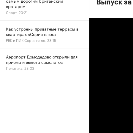
самым дорогим британским
Выпуск за
вратарем
Спорт, 23:21
Как устроены приватные террасы в
квартирах «Серии плюс»
РБК и ПИК Серия плюс, 23:15
Аэропорт Домодедово открыли для
приема и вылета самолетов
Политика, 23:03