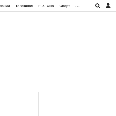
...
пании
Телеканал
РБК Вино
Спорт
ые проекты
Город
Стиль
Крипто
Спецпроекты СПб
логии и медиа
Финансы