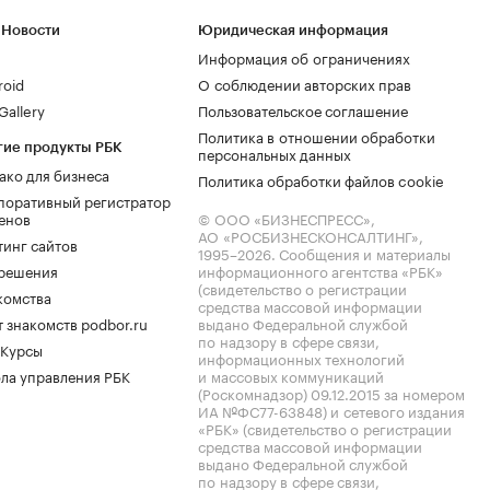
 Новости
Юридическая информация
Информация об ограничениях
roid
О соблюдении авторских прав
allery
Пользовательское соглашение
Политика в отношении обработки
гие продукты РБК
персональных данных
ако для бизнеса
Политика обработки файлов cookie
поративный регистратор
енов
© ООО «БИЗНЕСПРЕСС»,
АО «РОСБИЗНЕСКОНСАЛТИНГ»,
тинг сайтов
1995–2026
. Сообщения и материалы
.решения
информационного агентства «РБК»
(свидетельство о регистрации
комства
средства массовой информации
 знакомств podbor.ru
выдано Федеральной службой
по надзору в сфере связи,
 Курсы
информационных технологий
ла управления РБК
и массовых коммуникаций
(Роскомнадзор) 09.12.2015 за номером
ИА №ФС77-63848) и сетевого издания
«РБК» (свидетельство о регистрации
средства массовой информации
выдано Федеральной службой
по надзору в сфере связи,