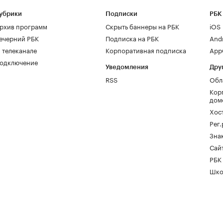
убрики
Подписки
РБК
рхив программ
Скрыть баннеры на РБК
iOS
ечерний РБК
Подписка на РБК
And
 телеканале
Корпоративная подписка
AppG
одключение
Уведомления
Дру
RSS
Обл
Кор
дом
Хос
Рег
Зна
Сайт
РБК
Шко