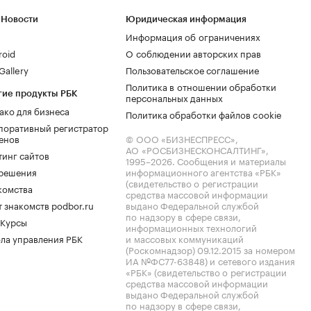
 Новости
Юридическая информация
Информация об ограничениях
roid
О соблюдении авторских прав
allery
Пользовательское соглашение
Политика в отношении обработки
гие продукты РБК
персональных данных
ако для бизнеса
Политика обработки файлов cookie
поративный регистратор
енов
© ООО «БИЗНЕСПРЕСС»,
АО «РОСБИЗНЕСКОНСАЛТИНГ»,
тинг сайтов
1995–2026
. Сообщения и материалы
.решения
информационного агентства «РБК»
(свидетельство о регистрации
комства
средства массовой информации
 знакомств podbor.ru
выдано Федеральной службой
по надзору в сфере связи,
 Курсы
информационных технологий
ла управления РБК
и массовых коммуникаций
(Роскомнадзор) 09.12.2015 за номером
ИА №ФС77-63848) и сетевого издания
«РБК» (свидетельство о регистрации
средства массовой информации
выдано Федеральной службой
по надзору в сфере связи,