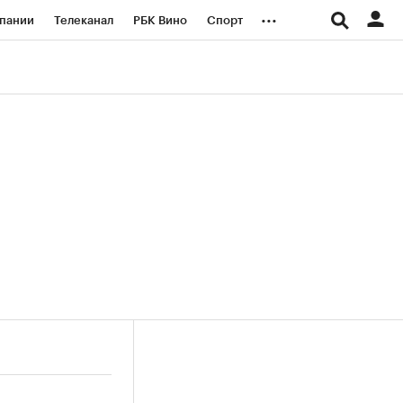
...
пании
Телеканал
РБК Вино
Спорт
ые проекты
Город
Стиль
Крипто
Спецпроекты СПб
логии и медиа
Финансы