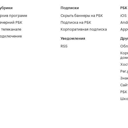
убрики
Подписки
РБК
рхив программ
Скрыть баннеры на РБК
iOS
ечерний РБК
Подписка на РБК
And
 телеканале
Корпоративная подписка
AppG
одключение
Уведомления
Дру
RSS
Обл
Кор
дом
Хос
Рег
Зна
Сайт
РБК
Шко