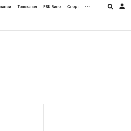
...
пании
Телеканал
РБК Вино
Спорт
ые проекты
Город
Стиль
Крипто
Спецпроекты СПб
логии и медиа
Финансы