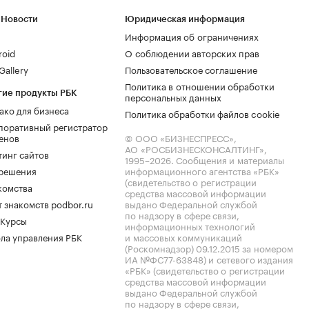
 Новости
Юридическая информация
Информация об ограничениях
roid
О соблюдении авторских прав
allery
Пользовательское соглашение
Политика в отношении обработки
гие продукты РБК
персональных данных
ако для бизнеса
Политика обработки файлов cookie
поративный регистратор
енов
© ООО «БИЗНЕСПРЕСС»,
АО «РОСБИЗНЕСКОНСАЛТИНГ»,
тинг сайтов
1995–2026
. Сообщения и материалы
.решения
информационного агентства «РБК»
(свидетельство о регистрации
комства
средства массовой информации
 знакомств podbor.ru
выдано Федеральной службой
по надзору в сфере связи,
 Курсы
информационных технологий
ла управления РБК
и массовых коммуникаций
(Роскомнадзор) 09.12.2015 за номером
ИА №ФС77-63848) и сетевого издания
«РБК» (свидетельство о регистрации
средства массовой информации
выдано Федеральной службой
по надзору в сфере связи,