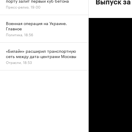
порту залит первый куб бетона
Выпуск за
Пресс-релиз, 19:00
Военная операция на Украине.
Главное
Политика, 18:56
«Билайн» расширил транспортную
сеть между дата-центрами Москвы
Отрасли, 18:53