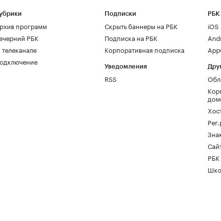
убрики
Подписки
РБК
рхив программ
Скрыть баннеры на РБК
iOS
ечерний РБК
Подписка на РБК
And
 телеканале
Корпоративная подписка
AppG
одключение
Уведомления
Дру
RSS
Обл
Кор
дом
Хос
Рег
Зна
Сайт
РБК
Шко