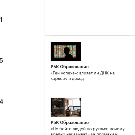
1
5
РБК Образование
«Ген успеха»: влияет ли ДНК на
карьеру и доход
 4
РБК Образование
«Не бейте людей по рукам»: почему
вредно наказывать за промахи и