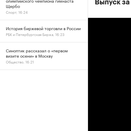
олимпийского чемпиона гимнаста
Выпуск за
Щербо
Спорт, 16:24
История биржевой торговли в России
РБК и Петербургская Биржа, 16:23
Синоптик рассказал о «первом
визите осени» в Москву
Общество, 16:21