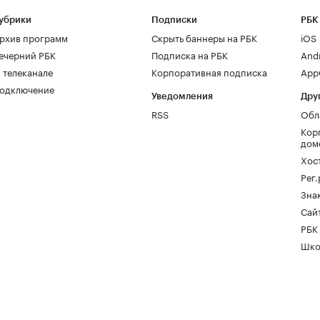
убрики
Подписки
РБК
рхив программ
Скрыть баннеры на РБК
iOS
ечерний РБК
Подписка на РБК
And
 телеканале
Корпоративная подписка
AppG
одключение
Уведомления
Дру
RSS
Обл
Кор
дом
Хос
Рег
Зна
Сайт
РБК
Шко