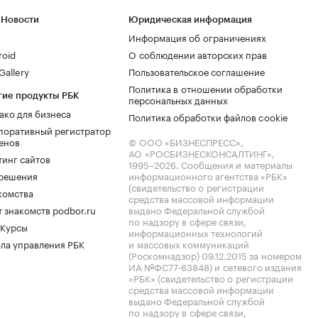
 Новости
Юридическая информация
Информация об ограничениях
roid
О соблюдении авторских прав
allery
Пользовательское соглашение
Политика в отношении обработки
гие продукты РБК
персональных данных
ако для бизнеса
Политика обработки файлов cookie
поративный регистратор
енов
© ООО «БИЗНЕСПРЕСС»,
АО «РОСБИЗНЕСКОНСАЛТИНГ»,
тинг сайтов
1995–2026
. Сообщения и материалы
.решения
информационного агентства «РБК»
(свидетельство о регистрации
комства
средства массовой информации
 знакомств podbor.ru
выдано Федеральной службой
по надзору в сфере связи,
 Курсы
информационных технологий
ла управления РБК
и массовых коммуникаций
(Роскомнадзор) 09.12.2015 за номером
ИА №ФС77-63848) и сетевого издания
«РБК» (свидетельство о регистрации
средства массовой информации
выдано Федеральной службой
по надзору в сфере связи,