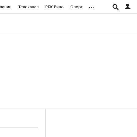
...
пании
Телеканал
РБК Вино
Спорт
ые проекты
Город
Стиль
Крипто
Спецпроекты СПб
логии и медиа
Финансы