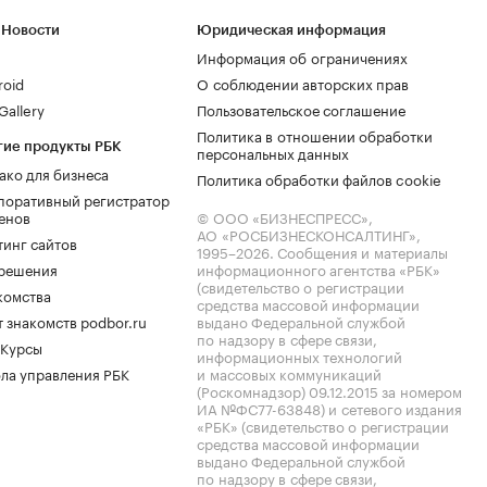
 Новости
Юридическая информация
Информация об ограничениях
roid
О соблюдении авторских прав
allery
Пользовательское соглашение
Политика в отношении обработки
гие продукты РБК
персональных данных
ако для бизнеса
Политика обработки файлов cookie
поративный регистратор
енов
© ООО «БИЗНЕСПРЕСС»,
АО «РОСБИЗНЕСКОНСАЛТИНГ»,
тинг сайтов
1995–2026
. Сообщения и материалы
.решения
информационного агентства «РБК»
(свидетельство о регистрации
комства
средства массовой информации
 знакомств podbor.ru
выдано Федеральной службой
по надзору в сфере связи,
 Курсы
информационных технологий
ла управления РБК
и массовых коммуникаций
(Роскомнадзор) 09.12.2015 за номером
ИА №ФС77-63848) и сетевого издания
«РБК» (свидетельство о регистрации
средства массовой информации
выдано Федеральной службой
по надзору в сфере связи,