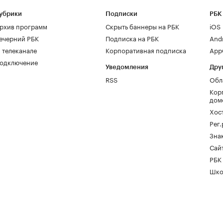
убрики
Подписки
РБК
рхив программ
Скрыть баннеры на РБК
iOS
ечерний РБК
Подписка на РБК
And
 телеканале
Корпоративная подписка
AppG
одключение
Уведомления
Дру
RSS
Обл
Кор
дом
Хос
Рег
Зна
Сайт
РБК
Шко