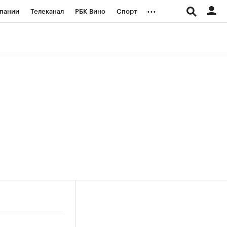
...
пании
Телеканал
РБК Вино
Спорт
ые проекты
Город
Стиль
Крипто
Спецпроекты СПб
логии и медиа
Финансы