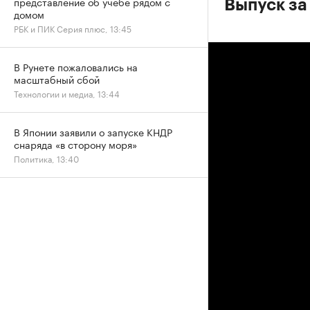
представление об учебе рядом с
Выпуск за
домом
РБК и ПИК Серия плюс, 13:45
В Рунете пожаловались на
масштабный сбой
Технологии и медиа, 13:44
В Японии заявили о запуске КНДР
снаряда «в сторону моря»
Политика, 13:40