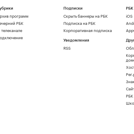
убрики
Подписки
РБК
рхив программ
Скрыть баннеры на РБК
iOS
ечерний РБК
Подписка на РБК
And
 телеканале
Корпоративная подписка
AppG
одключение
Уведомления
Дру
RSS
Обл
Кор
дом
Хос
Рег
Зна
Сайт
РБК
Шко