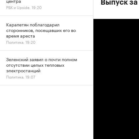
центра
Выпуск за
РБК и Upside, 19:20
Карапетян поблагодарил
сторонников, посещавших его во
время ареста
Политика, 19:20
Зеленский заявил о почти полном
отсутствии целых тепловых
электростанций
Политика, 19:07