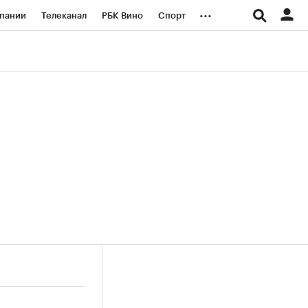
...
пании
Телеканал
РБК Вино
Спорт
ые проекты
Город
Стиль
Крипто
Спецпроекты СПб
логии и медиа
Финансы