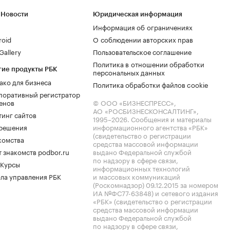
 Новости
Юридическая информация
Информация об ограничениях
roid
О соблюдении авторских прав
allery
Пользовательское соглашение
Политика в отношении обработки
гие продукты РБК
персональных данных
ако для бизнеса
Политика обработки файлов cookie
поративный регистратор
енов
© ООО «БИЗНЕСПРЕСС»,
АО «РОСБИЗНЕСКОНСАЛТИНГ»,
тинг сайтов
1995–2026
. Сообщения и материалы
.решения
информационного агентства «РБК»
(свидетельство о регистрации
комства
средства массовой информации
 знакомств podbor.ru
выдано Федеральной службой
по надзору в сфере связи,
 Курсы
информационных технологий
ла управления РБК
и массовых коммуникаций
(Роскомнадзор) 09.12.2015 за номером
ИА №ФС77-63848) и сетевого издания
«РБК» (свидетельство о регистрации
средства массовой информации
выдано Федеральной службой
по надзору в сфере связи,