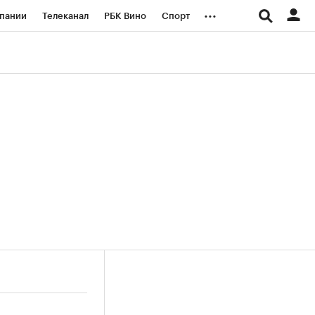
...
пании
Телеканал
РБК Вино
Спорт
ые проекты
Город
Стиль
Крипто
Спецпроекты СПб
логии и медиа
Финансы