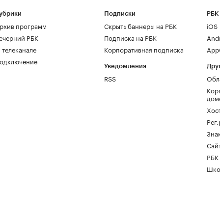
убрики
Подписки
РБК
рхив программ
Скрыть баннеры на РБК
iOS
ечерний РБК
Подписка на РБК
And
 телеканале
Корпоративная подписка
AppG
одключение
Уведомления
Дру
RSS
Обл
Кор
дом
Хос
Рег
Зна
Сайт
РБК
Шко