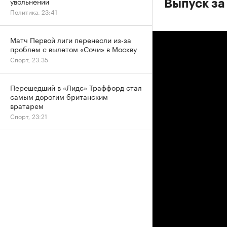
увольнении
Выпуск за
Политика, 23:41
Матч Первой лиги перенесли из-за
проблем с вылетом «Сочи» в Москву
Спорт, 23:35
Перешедший в «Лидс» Траффорд стал
самым дорогим британским
вратарем
Спорт, 23:21