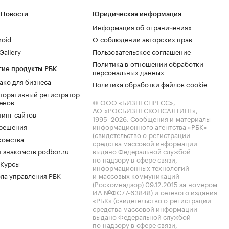
 Новости
Юридическая информация
Информация об ограничениях
roid
О соблюдении авторских прав
allery
Пользовательское соглашение
Политика в отношении обработки
гие продукты РБК
персональных данных
ако для бизнеса
Политика обработки файлов cookie
поративный регистратор
енов
© ООО «БИЗНЕСПРЕСС»,
АО «РОСБИЗНЕСКОНСАЛТИНГ»,
тинг сайтов
1995–2026
. Сообщения и материалы
.решения
информационного агентства «РБК»
(свидетельство о регистрации
комства
средства массовой информации
 знакомств podbor.ru
выдано Федеральной службой
по надзору в сфере связи,
 Курсы
информационных технологий
ла управления РБК
и массовых коммуникаций
(Роскомнадзор) 09.12.2015 за номером
ИА №ФС77-63848) и сетевого издания
«РБК» (свидетельство о регистрации
средства массовой информации
выдано Федеральной службой
по надзору в сфере связи,