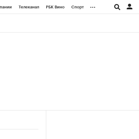
...
пании
Телеканал
РБК Вино
Спорт
ые проекты
Город
Стиль
Крипто
Спецпроекты СПб
логии и медиа
Финансы