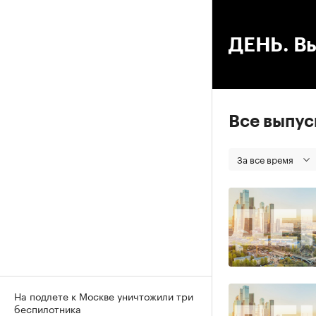
00
ДЕНЬ. Вы
Все выпу
За все время
На подлете к Москве уничтожили три
беспилотника