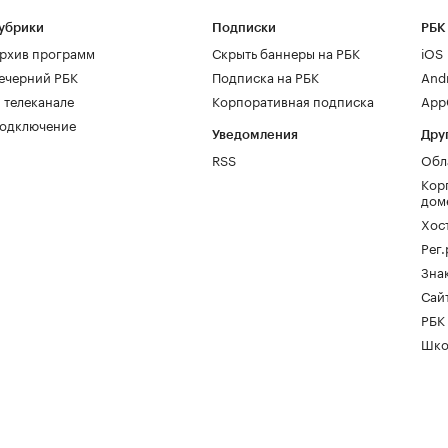
убрики
Подписки
РБК
рхив программ
Скрыть баннеры на РБК
iOS
ечерний РБК
Подписка на РБК
And
 телеканале
Корпоративная подписка
AppG
одключение
Уведомления
Дру
RSS
Обл
Кор
дом
Хос
Рег
Зна
Сайт
РБК
Шко