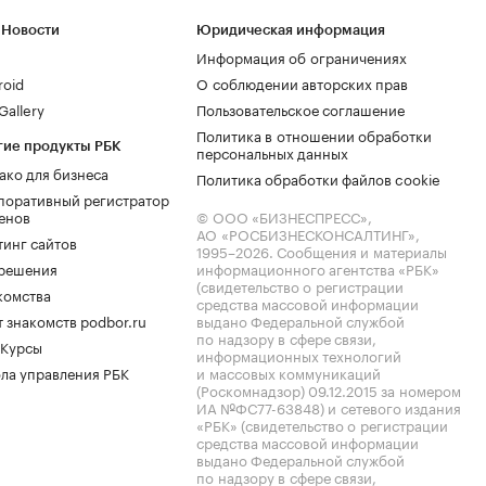
 Новости
Юридическая информация
Информация об ограничениях
roid
О соблюдении авторских прав
allery
Пользовательское соглашение
Политика в отношении обработки
гие продукты РБК
персональных данных
ако для бизнеса
Политика обработки файлов cookie
поративный регистратор
енов
© ООО «БИЗНЕСПРЕСС»,
АО «РОСБИЗНЕСКОНСАЛТИНГ»,
тинг сайтов
1995–2026
. Сообщения и материалы
.решения
информационного агентства «РБК»
(свидетельство о регистрации
комства
средства массовой информации
 знакомств podbor.ru
выдано Федеральной службой
по надзору в сфере связи,
 Курсы
информационных технологий
ла управления РБК
и массовых коммуникаций
(Роскомнадзор) 09.12.2015 за номером
ИА №ФС77-63848) и сетевого издания
«РБК» (свидетельство о регистрации
средства массовой информации
выдано Федеральной службой
по надзору в сфере связи,