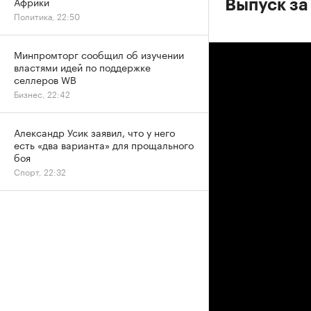
Африки
Выпуск за
Политика, 22:50
Минпромторг сообщил об изучении
властями идей по поддержке
селлеров WB
Бизнес, 22:42
Александр Усик заявил, что у него
есть «два варианта» для прощального
боя
Спорт, 22:32