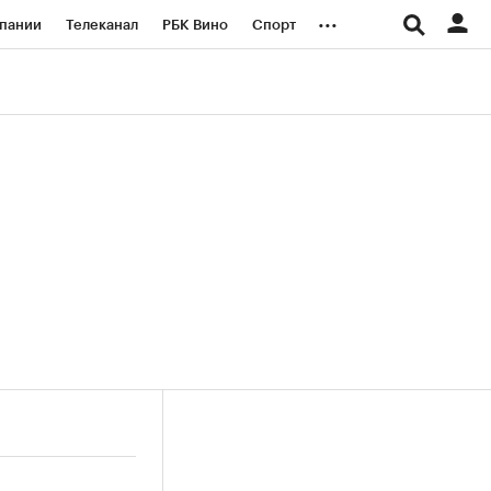
...
пании
Телеканал
РБК Вино
Спорт
ые проекты
Город
Стиль
Крипто
Спецпроекты СПб
логии и медиа
Финансы