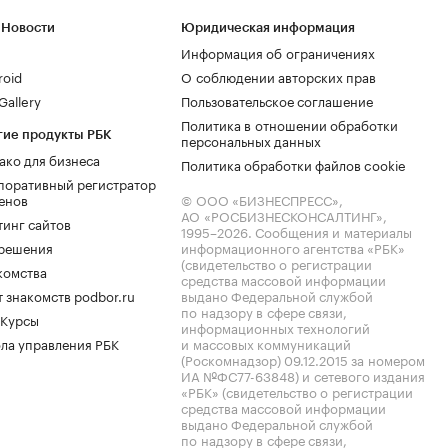
 Новости
Юридическая информация
Информация об ограничениях
roid
О соблюдении авторских прав
allery
Пользовательское соглашение
Политика в отношении обработки
гие продукты РБК
персональных данных
ако для бизнеса
Политика обработки файлов cookie
поративный регистратор
енов
© ООО «БИЗНЕСПРЕСС»,
АО «РОСБИЗНЕСКОНСАЛТИНГ»,
тинг сайтов
1995–2026
. Сообщения и материалы
.решения
информационного агентства «РБК»
(свидетельство о регистрации
комства
средства массовой информации
 знакомств podbor.ru
выдано Федеральной службой
по надзору в сфере связи,
 Курсы
информационных технологий
ла управления РБК
и массовых коммуникаций
(Роскомнадзор) 09.12.2015 за номером
ИА №ФС77-63848) и сетевого издания
«РБК» (свидетельство о регистрации
средства массовой информации
выдано Федеральной службой
по надзору в сфере связи,