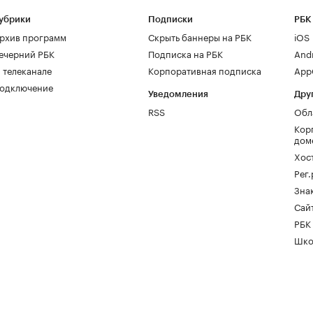
убрики
Подписки
РБК
рхив программ
Скрыть баннеры на РБК
iOS
ечерний РБК
Подписка на РБК
And
 телеканале
Корпоративная подписка
AppG
одключение
Уведомления
Дру
RSS
Обл
Кор
дом
Хос
Рег
Зна
Сайт
РБК
Шко