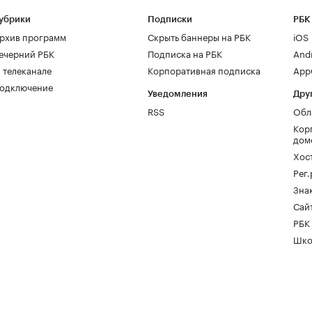
убрики
Подписки
РБК
рхив программ
Скрыть баннеры на РБК
iOS
ечерний РБК
Подписка на РБК
And
 телеканале
Корпоративная подписка
AppG
одключение
Уведомления
Дру
RSS
Обл
Кор
дом
Хос
Рег
Зна
Сайт
РБК
Шко