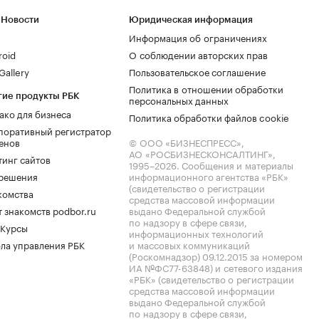
 Новости
Юридическая информация
Информация об ограничениях
roid
О соблюдении авторских прав
allery
Пользовательское соглашение
Политика в отношении обработки
гие продукты РБК
персональных данных
ако для бизнеса
Политика обработки файлов cookie
поративный регистратор
енов
© ООО «БИЗНЕСПРЕСС»,
АО «РОСБИЗНЕСКОНСАЛТИНГ»,
тинг сайтов
1995–2026
. Сообщения и материалы
.решения
информационного агентства «РБК»
(свидетельство о регистрации
комства
средства массовой информации
 знакомств podbor.ru
выдано Федеральной службой
по надзору в сфере связи,
 Курсы
информационных технологий
ла управления РБК
и массовых коммуникаций
(Роскомнадзор) 09.12.2015 за номером
ИА №ФС77-63848) и сетевого издания
«РБК» (свидетельство о регистрации
средства массовой информации
выдано Федеральной службой
по надзору в сфере связи,