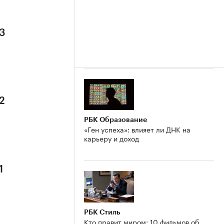
 3
2
РБК Образование
«Ген успеха»: влияет ли ДНК на
карьеру и доход
1
РБК Стиль
Кто правит миром: 10 фильмов об