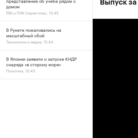
представление об учебе рядом с
Выпуск за
домом
РБК и ПИК Серия плюс, 13:45
В Рунете пожаловались на
масштабный сбой
Технологии и медиа, 13:44
В Японии заявили о запуске КНДР
снаряда «в сторону моря»
Политика, 13:40