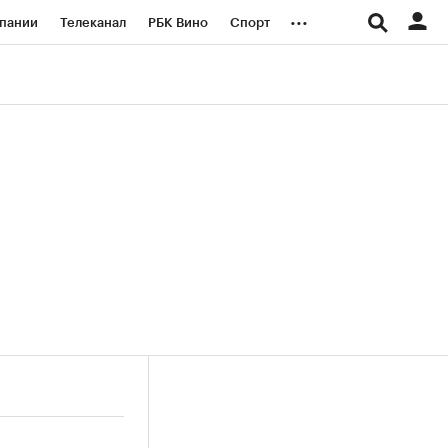
...
пании
Телеканал
РБК Вино
Спорт
ые проекты
Город
Стиль
Крипто
Спецпроекты СПб
логии и медиа
Финансы