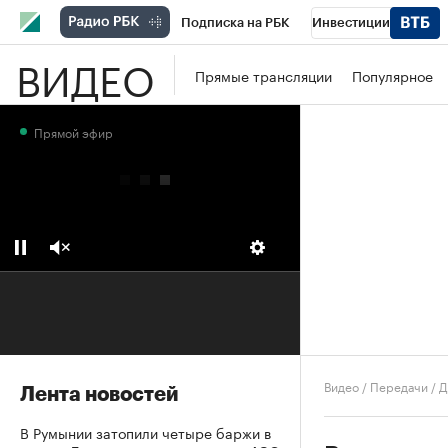
Подписка на РБК
Инвестиции
ВИДЕО
Школа управления РБК
РБК Образова
Прямые трансляции
Популярное
РБК Бизнес-среда
Дискуссионный клу
Прямой эфир
Конференции СПб
Спецпроекты
П
Рынок наличной валюты
Видео
/
Передачи
/
Д
Лента новостей
В Румынии затопили четыре баржи в