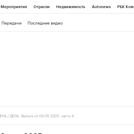
Мероприятия
Отрасли
Недвижимость
Autonews
РБК Ком
ние
РБК Курсы
РБК Life
Тренды
Визионеры
Национальн
Передачи
Последние видео
б
Исследования
Кредитные рейтинги
Франшизы
Газета
роверка контрагентов
Политика
Экономика
Бизнес
Техно
ЕНЬ
/
ДЕНЬ. Выпуск от 03.05.2025, часть 4