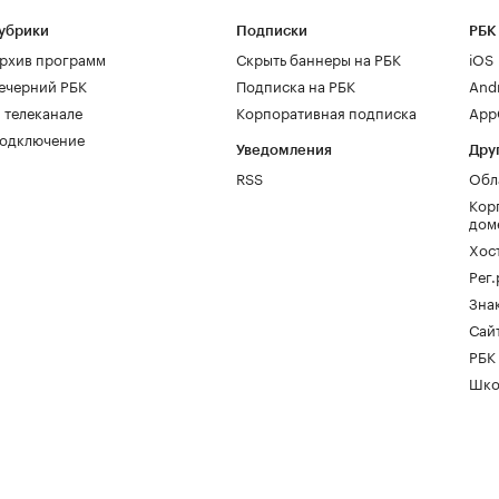
убрики
Подписки
РБК
рхив программ
Скрыть баннеры на РБК
iOS
ечерний РБК
Подписка на РБК
And
 телеканале
Корпоративная подписка
AppG
одключение
Уведомления
Дру
RSS
Обл
Кор
дом
Хос
Рег
Зна
Сайт
РБК
Шко