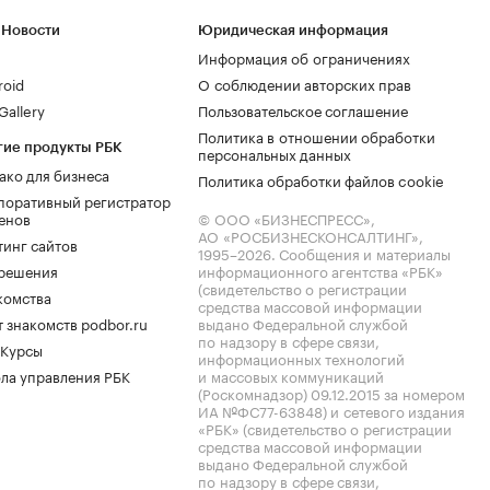
 Новости
Юридическая информация
Информация об ограничениях
roid
О соблюдении авторских прав
allery
Пользовательское соглашение
Политика в отношении обработки
гие продукты РБК
персональных данных
ако для бизнеса
Политика обработки файлов cookie
поративный регистратор
енов
© ООО «БИЗНЕСПРЕСС»,
АО «РОСБИЗНЕСКОНСАЛТИНГ»,
тинг сайтов
1995–2026
. Сообщения и материалы
.решения
информационного агентства «РБК»
(свидетельство о регистрации
комства
средства массовой информации
 знакомств podbor.ru
выдано Федеральной службой
по надзору в сфере связи,
 Курсы
информационных технологий
ла управления РБК
и массовых коммуникаций
(Роскомнадзор) 09.12.2015 за номером
ИА №ФС77-63848) и сетевого издания
«РБК» (свидетельство о регистрации
средства массовой информации
выдано Федеральной службой
по надзору в сфере связи,