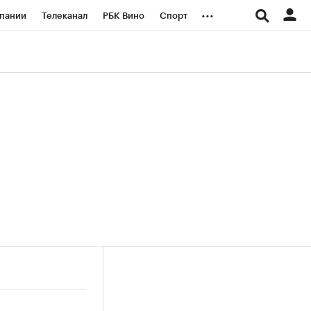
...
пании
Телеканал
РБК Вино
Спорт
ые проекты
Город
Стиль
Крипто
Спецпроекты СПб
логии и медиа
Финансы