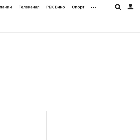
...
пании
Телеканал
РБК Вино
Спорт
ые проекты
Город
Стиль
Крипто
Спецпроекты СПб
логии и медиа
Финансы