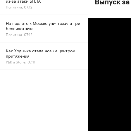
из-за атаки БПЛА
Выпуск за
Политика, 07:12
На подлете к Москве уничтожили три
беспилотника
Политика, 07:12
Как Ходынка стала новым центром
притяжения
РБК и Stone, 07:11