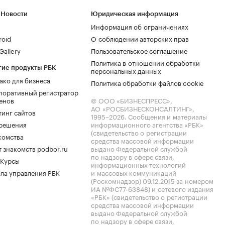
 Новости
Юридическая информация
Информация об ограничениях
roid
О соблюдении авторских прав
allery
Пользовательское соглашение
Политика в отношении обработки
гие продукты РБК
персональных данных
ако для бизнеса
Политика обработки файлов cookie
поративный регистратор
енов
© ООО «БИЗНЕСПРЕСС»,
АО «РОСБИЗНЕСКОНСАЛТИНГ»,
тинг сайтов
1995–2026
. Сообщения и материалы
.решения
информационного агентства «РБК»
(свидетельство о регистрации
комства
средства массовой информации
 знакомств podbor.ru
выдано Федеральной службой
по надзору в сфере связи,
 Курсы
информационных технологий
ла управления РБК
и массовых коммуникаций
(Роскомнадзор) 09.12.2015 за номером
ИА №ФС77-63848) и сетевого издания
«РБК» (свидетельство о регистрации
средства массовой информации
выдано Федеральной службой
по надзору в сфере связи,