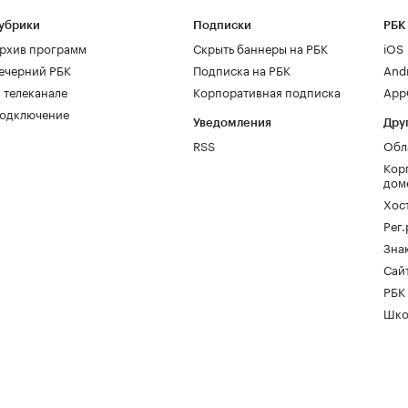
убрики
Подписки
РБК
рхив программ
Скрыть баннеры на РБК
iOS
ечерний РБК
Подписка на РБК
And
 телеканале
Корпоративная подписка
AppG
одключение
Уведомления
Дру
RSS
Обл
Кор
дом
Хос
Рег
Зна
Сайт
РБК
Шко