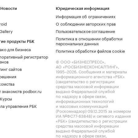
 Новости
Юридическая информация
Информация об ограничениях
roid
О соблюдении авторских прав
allery
Пользовательское соглашение
Политика в отношении обработки
гие продукты РБК
персональных данных
ако для бизнеса
Политика обработки файлов cookie
поративный регистратор
енов
© ООО «БИЗНЕСПРЕСС»,
АО «РОСБИЗНЕСКОНСАЛТИНГ»,
тинг сайтов
1995–2026
. Сообщения и материалы
.решения
информационного агентства «РБК»
(свидетельство о регистрации
комства
средства массовой информации
 знакомств podbor.ru
выдано Федеральной службой
по надзору в сфере связи,
 Курсы
информационных технологий
ла управления РБК
и массовых коммуникаций
(Роскомнадзор) 09.12.2015 за номером
ИА №ФС77-63848) и сетевого издания
«РБК» (свидетельство о регистрации
средства массовой информации
выдано Федеральной службой
по надзору в сфере связи,