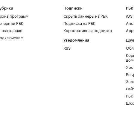
убрики
Подписки
РБК
рхив программ
Скрыть баннеры на РБК
iOS
ечерний РБК
Подписка на РБК
And
 телеканале
Корпоративная подписка
AppG
одключение
Уведомления
Дру
RSS
Обл
Кор
дом
Хос
Рег
Зна
Сайт
РБК
Шко