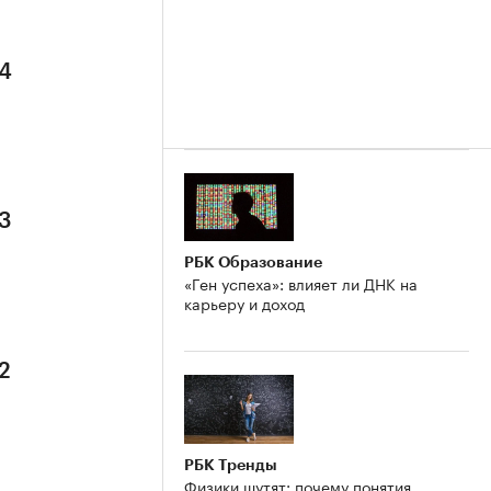
 4
 3
РБК Образование
«Ген успеха»: влияет ли ДНК на
карьеру и доход
2
РБК Тренды
Физики шутят: почему понятия