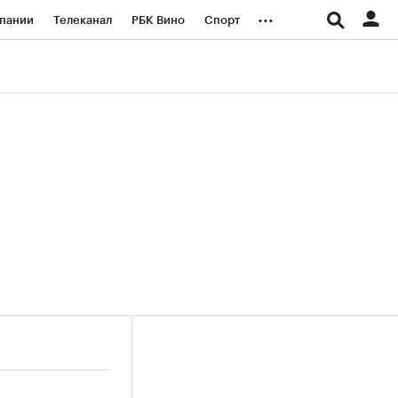
...
пании
Телеканал
РБК Вино
Спорт
ые проекты
Город
Стиль
Крипто
Спецпроекты СПб
логии и медиа
Финансы