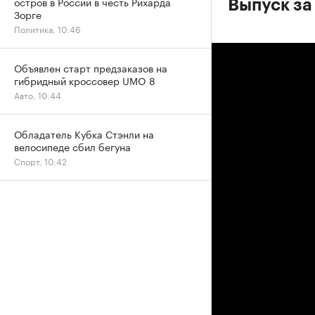
остров в России в честь Рихарда
Выпуск за
Зорге
Политика, 10:46
Объявлен старт предзаказов на
гибридный кроссовер UMO 8
Авто, 10:44
Обладатель Кубка Стэнли на
велосипеде сбил бегуна
Спорт, 10:42