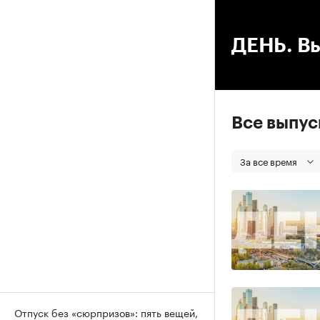
00
ДЕНЬ. Вы
Все выпу
За все время
Отпуск без «сюрпризов»: пять вещей,