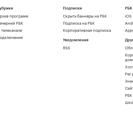
убрики
Подписки
РБК
рхив программ
Скрыть баннеры на РБК
iOS
ечерний РБК
Подписка на РБК
And
 телеканале
Корпоративная подписка
AppG
одключение
Уведомления
Дру
RSS
Обл
Кор
дом
Хос
Рег
Зна
Сайт
РБК
Шко