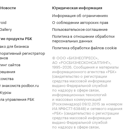
 Новости
Юридическая информация
Информация об ограничениях
roid
О соблюдении авторских прав
allery
Пользовательское соглашение
Политика в отношении обработки
гие продукты РБК
персональных данных
ако для бизнеса
Политика обработки файлов cookie
поративный регистратор
енов
© ООО «БИЗНЕСПРЕСС»,
АО «РОСБИЗНЕСКОНСАЛТИНГ»,
тинг сайтов
1995–2026
. Сообщения и материалы
.решения
информационного агентства «РБК»
(свидетельство о регистрации
комства
средства массовой информации
 знакомств podbor.ru
выдано Федеральной службой
по надзору в сфере связи,
 Курсы
информационных технологий
ла управления РБК
и массовых коммуникаций
(Роскомнадзор) 09.12.2015 за номером
ИА №ФС77-63848) и сетевого издания
«РБК» (свидетельство о регистрации
средства массовой информации
выдано Федеральной службой
по надзору в сфере связи,