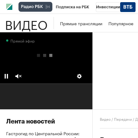
Подписка на РБК
Инвестиции
ВИДЕО
Школа управления РБК
РБК Образова
Прямые трансляции
Популярное
РБК Бизнес-среда
Дискуссионный клу
Прямой эфир
Конференции СПб
Спецпроекты
П
Рынок наличной валюты
Видео
/
Передачи
/
Д
Лента новостей
Гастрогид по Центральной России: