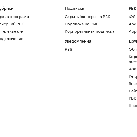
убрики
Подписки
РБК
рхив программ
Скрыть баннеры на РБК
iOS
ечерний РБК
Подписка на РБК
And
 телеканале
Корпоративная подписка
AppG
одключение
Уведомления
Дру
RSS
Обл
Кор
дом
Хос
Рег
Зна
Сайт
РБК
Шко