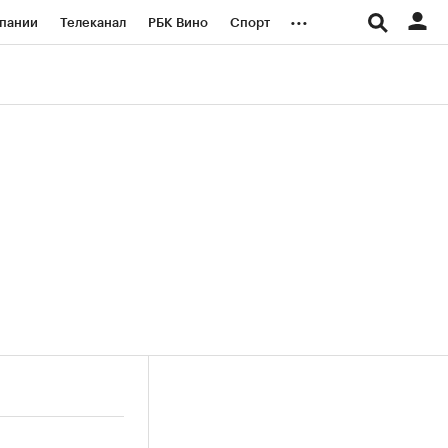
...
пании
Телеканал
РБК Вино
Спорт
ые проекты
Город
Стиль
Крипто
Спецпроекты СПб
логии и медиа
Финансы