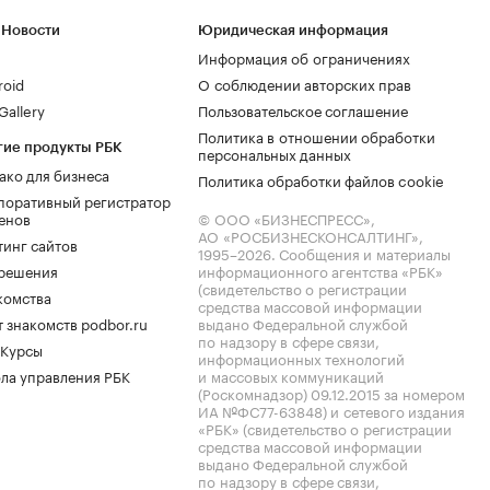
 Новости
Юридическая информация
Информация об ограничениях
roid
О соблюдении авторских прав
allery
Пользовательское соглашение
Политика в отношении обработки
гие продукты РБК
персональных данных
ако для бизнеса
Политика обработки файлов cookie
поративный регистратор
енов
© ООО «БИЗНЕСПРЕСС»,
АО «РОСБИЗНЕСКОНСАЛТИНГ»,
тинг сайтов
1995–2026
. Сообщения и материалы
.решения
информационного агентства «РБК»
(свидетельство о регистрации
комства
средства массовой информации
 знакомств podbor.ru
выдано Федеральной службой
по надзору в сфере связи,
 Курсы
информационных технологий
ла управления РБК
и массовых коммуникаций
(Роскомнадзор) 09.12.2015 за номером
ИА №ФС77-63848) и сетевого издания
«РБК» (свидетельство о регистрации
средства массовой информации
выдано Федеральной службой
по надзору в сфере связи,