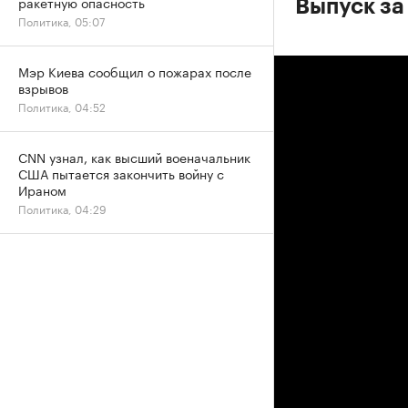
ракетную опасность
Выпуск за
Политика, 05:07
Мэр Киева сообщил о пожарах после
взрывов
Политика, 04:52
CNN узнал, как высший военачальник
США пытается закончить войну с
Ираном
Политика, 04:29