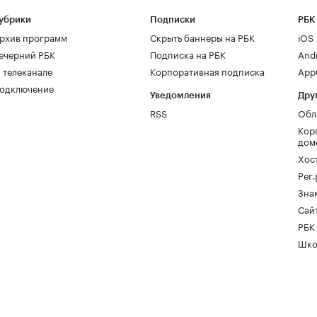
убрики
Подписки
РБК
рхив программ
Скрыть баннеры на РБК
iOS
ечерний РБК
Подписка на РБК
And
 телеканале
Корпоративная подписка
AppG
одключение
Уведомления
Дру
RSS
Обл
Кор
дом
Хос
Рег
Зна
Сайт
РБК
Шко