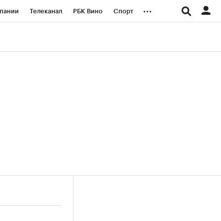
...
пании
Телеканал
РБК Вино
Спорт
ые проекты
Город
Стиль
Крипто
Спецпроекты СПб
логии и медиа
Финансы