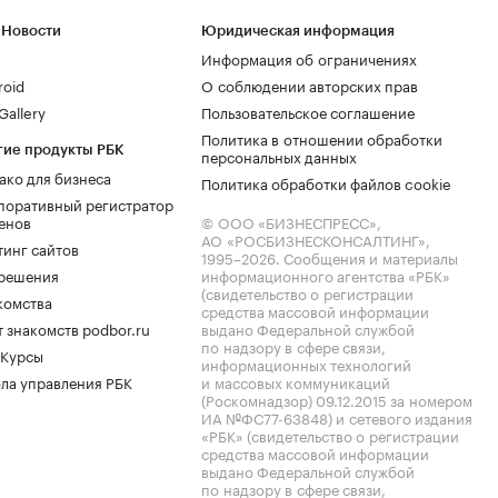
 Новости
Юридическая информация
Информация об ограничениях
roid
О соблюдении авторских прав
allery
Пользовательское соглашение
Политика в отношении обработки
гие продукты РБК
персональных данных
ако для бизнеса
Политика обработки файлов cookie
поративный регистратор
енов
© ООО «БИЗНЕСПРЕСС»,
АО «РОСБИЗНЕСКОНСАЛТИНГ»,
тинг сайтов
1995–2026
. Сообщения и материалы
.решения
информационного агентства «РБК»
(свидетельство о регистрации
комства
средства массовой информации
 знакомств podbor.ru
выдано Федеральной службой
по надзору в сфере связи,
 Курсы
информационных технологий
ла управления РБК
и массовых коммуникаций
(Роскомнадзор) 09.12.2015 за номером
ИА №ФС77-63848) и сетевого издания
«РБК» (свидетельство о регистрации
средства массовой информации
выдано Федеральной службой
по надзору в сфере связи,