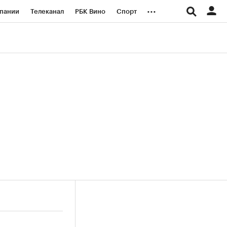
...
пании
Телеканал
РБК Вино
Спорт
ые проекты
Город
Стиль
Крипто
Спецпроекты СПб
логии и медиа
Финансы