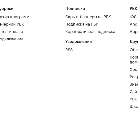
убрики
Подписки
РБК
рхив программ
Скрыть баннеры на РБК
iOS
ечерний РБК
Подписка на РБК
And
 телеканале
Корпоративная подписка
AppG
одключение
Уведомления
Дру
RSS
Обл
Кор
дом
Хос
Рег
Зна
Сайт
РБК
Шко