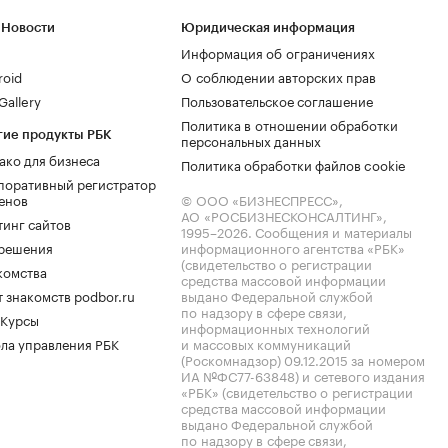
 Новости
Юридическая информация
Информация об ограничениях
roid
О соблюдении авторских прав
allery
Пользовательское соглашение
Политика в отношении обработки
гие продукты РБК
персональных данных
ако для бизнеса
Политика обработки файлов cookie
поративный регистратор
енов
© ООО «БИЗНЕСПРЕСС»,
АО «РОСБИЗНЕСКОНСАЛТИНГ»,
тинг сайтов
1995–2026
. Сообщения и материалы
.решения
информационного агентства «РБК»
(свидетельство о регистрации
комства
средства массовой информации
 знакомств podbor.ru
выдано Федеральной службой
по надзору в сфере связи,
 Курсы
информационных технологий
ла управления РБК
и массовых коммуникаций
(Роскомнадзор) 09.12.2015 за номером
ИА №ФС77-63848) и сетевого издания
«РБК» (свидетельство о регистрации
средства массовой информации
выдано Федеральной службой
по надзору в сфере связи,