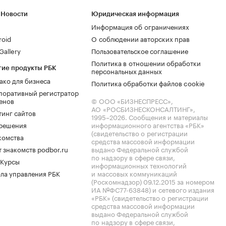
 Новости
Юридическая информация
Информация об ограничениях
roid
О соблюдении авторских прав
allery
Пользовательское соглашение
Политика в отношении обработки
гие продукты РБК
персональных данных
ако для бизнеса
Политика обработки файлов cookie
поративный регистратор
енов
© ООО «БИЗНЕСПРЕСС»,
АО «РОСБИЗНЕСКОНСАЛТИНГ»,
тинг сайтов
1995–2026
. Сообщения и материалы
.решения
информационного агентства «РБК»
(свидетельство о регистрации
комства
средства массовой информации
 знакомств podbor.ru
выдано Федеральной службой
по надзору в сфере связи,
 Курсы
информационных технологий
ла управления РБК
и массовых коммуникаций
(Роскомнадзор) 09.12.2015 за номером
ИА №ФС77-63848) и сетевого издания
«РБК» (свидетельство о регистрации
средства массовой информации
выдано Федеральной службой
по надзору в сфере связи,