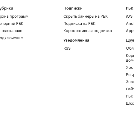
убрики
Подписки
РБК
рхив программ
Скрыть баннеры на РБК
iOS
ечерний РБК
Подписка на РБК
And
 телеканале
Корпоративная подписка
AppG
одключение
Уведомления
Дру
RSS
Обл
Кор
дом
Хос
Рег
Зна
Сайт
РБК
Шко