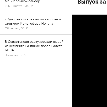
Мп и большой сенсор
Выпуск за
РБК и Huawei, 06:32
«Одиссея» стала самым кассовым
фильмом Кристофера Нолана
Общество, 06:21
В Севастополе эвакуировали людей
из кемпинга на пляже после налета
БПЛА
Политика, 06:13