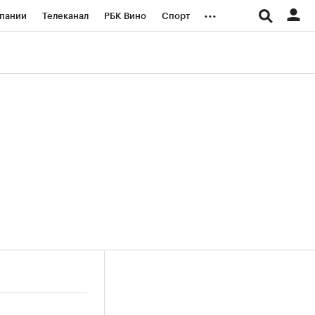
...
пании
Телеканал
РБК Вино
Спорт
ые проекты
Город
Стиль
Крипто
Спецпроекты СПб
логии и медиа
Финансы