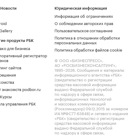
 Новости
Юридическая информация
Информация об ограничениях
roid
О соблюдении авторских прав
allery
Пользовательское соглашение
Политика в отношении обработки
гие продукты РБК
персональных данных
ако для бизнеса
Политика обработки файлов cookie
поративный регистратор
енов
© ООО «БИЗНЕСПРЕСС»,
АО «РОСБИЗНЕСКОНСАЛТИНГ»,
тинг сайтов
1995–2026
. Сообщения и материалы
.решения
информационного агентства «РБК»
(свидетельство о регистрации
комства
средства массовой информации
 знакомств podbor.ru
выдано Федеральной службой
по надзору в сфере связи,
 Курсы
информационных технологий
ла управления РБК
и массовых коммуникаций
(Роскомнадзор) 09.12.2015 за номером
ИА №ФС77-63848) и сетевого издания
«РБК» (свидетельство о регистрации
средства массовой информации
выдано Федеральной службой
по надзору в сфере связи,