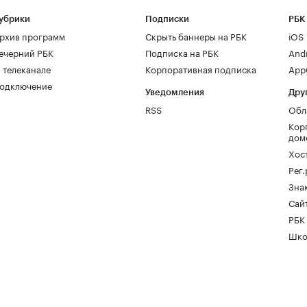
убрики
Подписки
РБК
рхив программ
Скрыть баннеры на РБК
iOS
ечерний РБК
Подписка на РБК
And
 телеканале
Корпоративная подписка
AppG
одключение
Уведомления
Дру
RSS
Обл
Кор
дом
Хос
Рег
Зна
Сайт
РБК
Шко