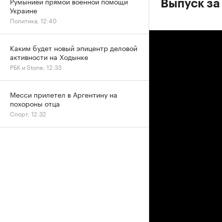
Румынией прямой военной помощи
Выпуск за
Украине
Политика, 12:40
Каким будет новый эпицентр деловой
активности на Ходынке
РБК и Stone, 12:33
Месси прилетел в Аргентину на
похороны отца
Спорт, 12:32