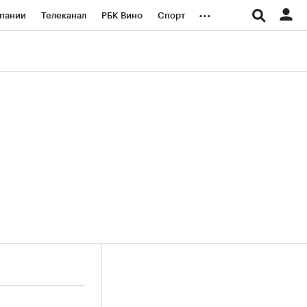
...
пании
Телеканал
РБК Вино
Спорт
ые проекты
Город
Стиль
Крипто
Спецпроекты СПб
логии и медиа
Финансы