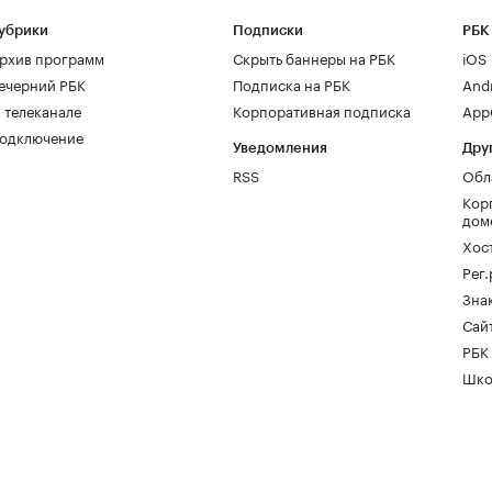
убрики
Подписки
РБК
рхив программ
Скрыть баннеры на РБК
iOS
ечерний РБК
Подписка на РБК
And
 телеканале
Корпоративная подписка
AppG
одключение
Уведомления
Дру
RSS
Обл
Кор
дом
Хос
Рег
Зна
Сайт
РБК
Шко