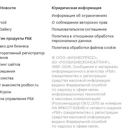
 Новости
Юридическая информация
Информация об ограничениях
roid
О соблюдении авторских прав
allery
Пользовательское соглашение
Политика в отношении обработки
гие продукты РБК
персональных данных
ако для бизнеса
Политика обработки файлов cookie
поративный регистратор
енов
© ООО «БИЗНЕСПРЕСС»,
АО «РОСБИЗНЕСКОНСАЛТИНГ»,
тинг сайтов
1995–2026
. Сообщения и материалы
.решения
информационного агентства «РБК»
(свидетельство о регистрации
комства
средства массовой информации
 знакомств podbor.ru
выдано Федеральной службой
по надзору в сфере связи,
 Курсы
информационных технологий
ла управления РБК
и массовых коммуникаций
(Роскомнадзор) 09.12.2015 за номером
ИА №ФС77-63848) и сетевого издания
«РБК» (свидетельство о регистрации
средства массовой информации
выдано Федеральной службой
по надзору в сфере связи,