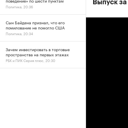
поведение» по шести пунктам
Выпуск за
Политика, 20:36
Сын Байдена признал, что его
помилование не помогло США
Политика, 20:34
Зачем инвестировать в торговые
пространства на первых этажах
РБК и ПИК Серия плюс, 20:30