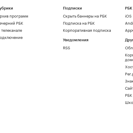
убрики
Подписки
РБК
рхив программ
Скрыть баннеры на РБК
iOS
ечерний РБК
Подписка на РБК
And
 телеканале
Корпоративная подписка
AppG
одключение
Уведомления
Дру
RSS
Обл
Кор
дом
Хос
Рег
Зна
Сайт
РБК
Шко