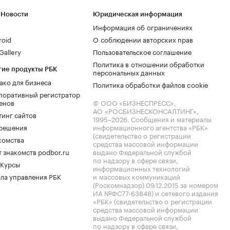
 Новости
Юридическая информация
Информация об ограничениях
roid
О соблюдении авторских прав
allery
Пользовательское соглашение
Политика в отношении обработки
гие продукты РБК
персональных данных
ако для бизнеса
Политика обработки файлов cookie
поративный регистратор
енов
© ООО «БИЗНЕСПРЕСС»,
АО «РОСБИЗНЕСКОНСАЛТИНГ»,
тинг сайтов
1995–2026
. Сообщения и материалы
.решения
информационного агентства «РБК»
(свидетельство о регистрации
комства
средства массовой информации
 знакомств podbor.ru
выдано Федеральной службой
по надзору в сфере связи,
 Курсы
информационных технологий
ла управления РБК
и массовых коммуникаций
(Роскомнадзор) 09.12.2015 за номером
ИА №ФС77-63848) и сетевого издания
«РБК» (свидетельство о регистрации
средства массовой информации
выдано Федеральной службой
по надзору в сфере связи,