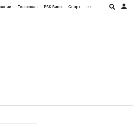
...
пании
Телеканал
РБК Вино
Спорт
ые проекты
Город
Стиль
Крипто
Спецпроекты СПб
логии и медиа
Финансы