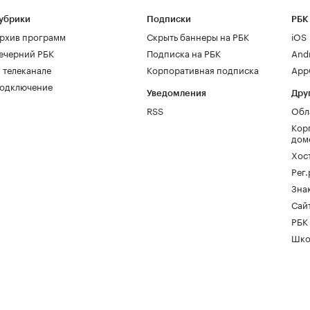
убрики
Подписки
РБК
рхив программ
Скрыть баннеры на РБК
iOS
ечерний РБК
Подписка на РБК
And
 телеканале
Корпоративная подписка
AppG
одключение
Уведомления
Дру
RSS
Обл
Кор
дом
Хос
Рег
Зна
Сайт
РБК
Шко