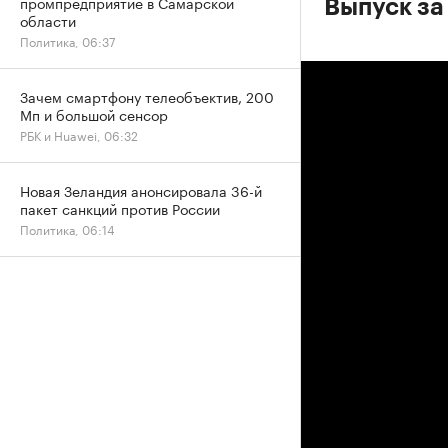
промпредприятие в Самарской
Выпуск за
области
Политика, 06:37
Зачем смартфону телеобъектив, 200
Мп и большой сенсор
РБК и Huawei, 06:32
Новая Зеландия анонсировала 36-й
пакет санкций против России
Политика, 06:14