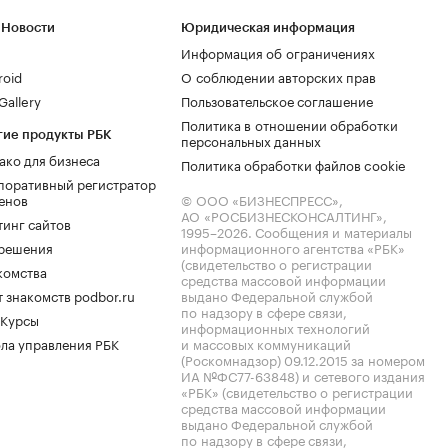
 Новости
Юридическая информация
Информация об ограничениях
roid
О соблюдении авторских прав
allery
Пользовательское соглашение
Политика в отношении обработки
гие продукты РБК
персональных данных
ако для бизнеса
Политика обработки файлов cookie
поративный регистратор
енов
© ООО «БИЗНЕСПРЕСС»,
АО «РОСБИЗНЕСКОНСАЛТИНГ»,
тинг сайтов
1995–2026
. Сообщения и материалы
.решения
информационного агентства «РБК»
(свидетельство о регистрации
комства
средства массовой информации
 знакомств podbor.ru
выдано Федеральной службой
по надзору в сфере связи,
 Курсы
информационных технологий
ла управления РБК
и массовых коммуникаций
(Роскомнадзор) 09.12.2015 за номером
ИА №ФС77-63848) и сетевого издания
«РБК» (свидетельство о регистрации
средства массовой информации
выдано Федеральной службой
по надзору в сфере связи,