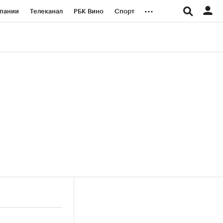
...
пании
Телеканал
РБК Вино
Спорт
ые проекты
Город
Стиль
Крипто
Спецпроекты СПб
логии и медиа
Финансы