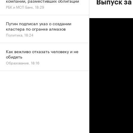
компаний, разместивших облигации
Выпуск за
РБК и МСП Банк, 18:29
Путин подписал указ о создании
кластера по огранке алмазов
Политика, 18:24
Как вежливо отказать человеку и не
обидеть
Образование, 18:16