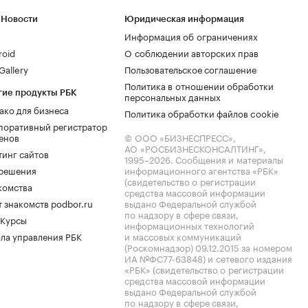
 Новости
Юридическая информация
Информация об ограничениях
roid
О соблюдении авторских прав
allery
Пользовательское соглашение
Политика в отношении обработки
гие продукты РБК
персональных данных
ако для бизнеса
Политика обработки файлов cookie
поративный регистратор
енов
© ООО «БИЗНЕСПРЕСС»,
АО «РОСБИЗНЕСКОНСАЛТИНГ»,
тинг сайтов
1995–2026
. Сообщения и материалы
.решения
информационного агентства «РБК»
(свидетельство о регистрации
комства
средства массовой информации
 знакомств podbor.ru
выдано Федеральной службой
по надзору в сфере связи,
 Курсы
информационных технологий
ла управления РБК
и массовых коммуникаций
(Роскомнадзор) 09.12.2015 за номером
ИА №ФС77-63848) и сетевого издания
«РБК» (свидетельство о регистрации
средства массовой информации
выдано Федеральной службой
по надзору в сфере связи,