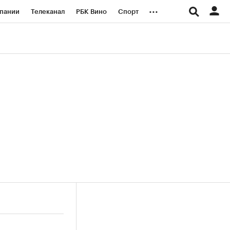
...
пании
Телеканал
РБК Вино
Спорт
ые проекты
Город
Стиль
Крипто
Спецпроекты СПб
логии и медиа
Финансы