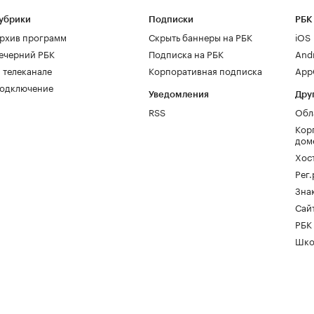
убрики
Подписки
РБК
рхив программ
Скрыть баннеры на РБК
iOS
ечерний РБК
Подписка на РБК
And
 телеканале
Корпоративная подписка
AppG
одключение
Уведомления
Дру
RSS
Обл
Кор
дом
Хос
Рег
Зна
Сайт
РБК
Шко