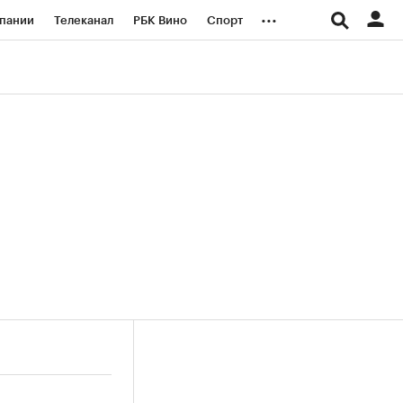
...
пании
Телеканал
РБК Вино
Спорт
ые проекты
Город
Стиль
Крипто
Спецпроекты СПб
логии и медиа
Финансы