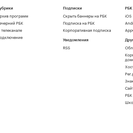
убрики
Подписки
РБК
рхив программ
Скрыть баннеры на РБК
iOS
ечерний РБК
Подписка на РБК
And
 телеканале
Корпоративная подписка
AppG
одключение
Уведомления
Дру
RSS
Обл
Кор
дом
Хос
Рег
Зна
Сайт
РБК
Шко