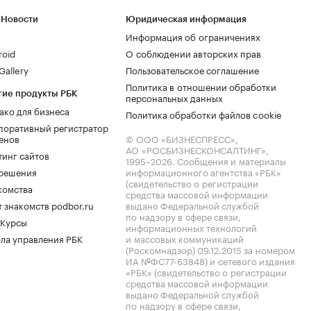
 Новости
Юридическая информация
Информация об ограничениях
roid
О соблюдении авторских прав
allery
Пользовательское соглашение
Политика в отношении обработки
гие продукты РБК
персональных данных
ако для бизнеса
Политика обработки файлов cookie
поративный регистратор
енов
© ООО «БИЗНЕСПРЕСС»,
АО «РОСБИЗНЕСКОНСАЛТИНГ»,
тинг сайтов
1995–2026
. Сообщения и материалы
.решения
информационного агентства «РБК»
(свидетельство о регистрации
комства
средства массовой информации
 знакомств podbor.ru
выдано Федеральной службой
по надзору в сфере связи,
 Курсы
информационных технологий
ла управления РБК
и массовых коммуникаций
(Роскомнадзор) 09.12.2015 за номером
ИА №ФС77-63848) и сетевого издания
«РБК» (свидетельство о регистрации
средства массовой информации
выдано Федеральной службой
по надзору в сфере связи,