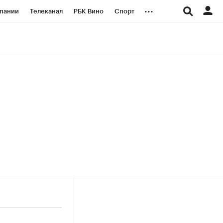
...
пании
Телеканал
РБК Вино
Спорт
ые проекты
Город
Стиль
Крипто
Спецпроекты СПб
логии и медиа
Финансы