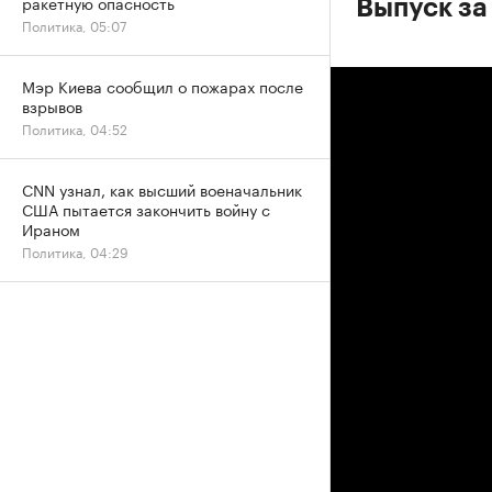
ракетную опасность
Выпуск за
Политика, 05:07
Мэр Киева сообщил о пожарах после
взрывов
Политика, 04:52
CNN узнал, как высший военачальник
США пытается закончить войну с
Ираном
Политика, 04:29