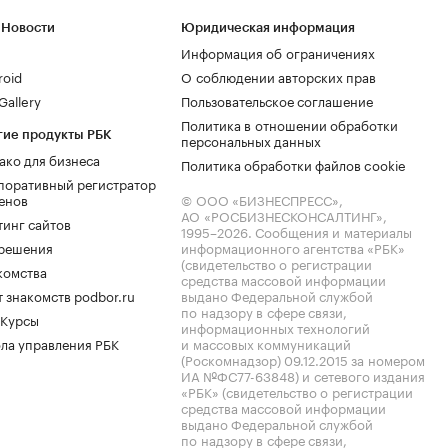
 Новости
Юридическая информация
Информация об ограничениях
roid
О соблюдении авторских прав
allery
Пользовательское соглашение
Политика в отношении обработки
гие продукты РБК
персональных данных
ако для бизнеса
Политика обработки файлов cookie
поративный регистратор
енов
© ООО «БИЗНЕСПРЕСС»,
АО «РОСБИЗНЕСКОНСАЛТИНГ»,
тинг сайтов
1995–2026
. Сообщения и материалы
.решения
информационного агентства «РБК»
(свидетельство о регистрации
комства
средства массовой информации
 знакомств podbor.ru
выдано Федеральной службой
по надзору в сфере связи,
 Курсы
информационных технологий
ла управления РБК
и массовых коммуникаций
(Роскомнадзор) 09.12.2015 за номером
ИА №ФС77-63848) и сетевого издания
«РБК» (свидетельство о регистрации
средства массовой информации
выдано Федеральной службой
по надзору в сфере связи,