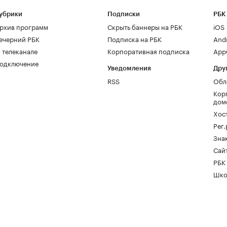
убрики
Подписки
РБК
рхив программ
Скрыть баннеры на РБК
iOS
ечерний РБК
Подписка на РБК
And
 телеканале
Корпоративная подписка
AppG
одключение
Уведомления
Дру
RSS
Обл
Кор
дом
Хос
Рег
Зна
Сайт
РБК
Шко