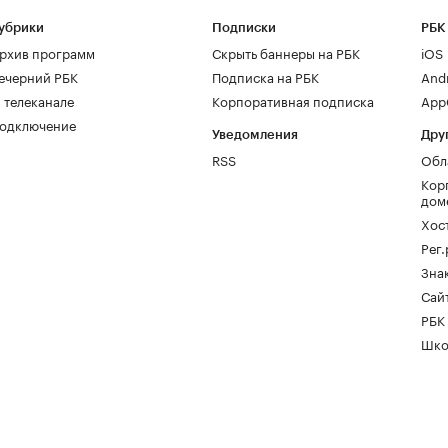
убрики
Подписки
РБК
рхив программ
Скрыть баннеры на РБК
iOS
ечерний РБК
Подписка на РБК
And
 телеканале
Корпоративная подписка
AppG
одключение
Уведомления
Дру
RSS
Обл
Кор
дом
Хос
Рег
Зна
Сайт
РБК
Шко