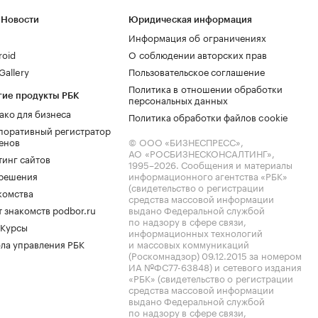
 Новости
Юридическая информация
Информация об ограничениях
roid
О соблюдении авторских прав
allery
Пользовательское соглашение
Политика в отношении обработки
гие продукты РБК
персональных данных
ако для бизнеса
Политика обработки файлов cookie
поративный регистратор
енов
© ООО «БИЗНЕСПРЕСС»,
АО «РОСБИЗНЕСКОНСАЛТИНГ»,
тинг сайтов
1995–2026
. Сообщения и материалы
.решения
информационного агентства «РБК»
(свидетельство о регистрации
комства
средства массовой информации
 знакомств podbor.ru
выдано Федеральной службой
по надзору в сфере связи,
 Курсы
информационных технологий
ла управления РБК
и массовых коммуникаций
(Роскомнадзор) 09.12.2015 за номером
ИА №ФС77-63848) и сетевого издания
«РБК» (свидетельство о регистрации
средства массовой информации
выдано Федеральной службой
по надзору в сфере связи,