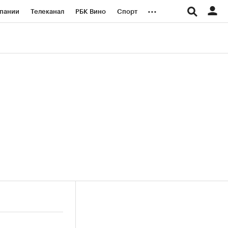
...
пании
Телеканал
РБК Вино
Спорт
ые проекты
Город
Стиль
Крипто
Спецпроекты СПб
логии и медиа
Финансы