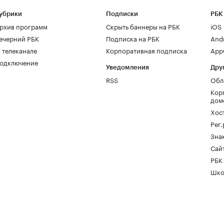
убрики
Подписки
РБК
рхив программ
Скрыть баннеры на РБК
iOS
ечерний РБК
Подписка на РБК
And
 телеканале
Корпоративная подписка
AppG
одключение
Уведомления
Дру
RSS
Обл
Кор
дом
Хос
Рег
Зна
Сайт
РБК
Шко