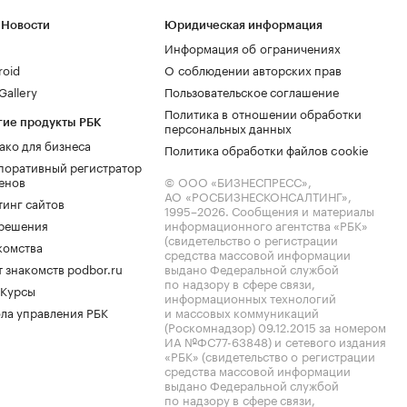
 Новости
Юридическая информация
Информация об ограничениях
roid
О соблюдении авторских прав
allery
Пользовательское соглашение
Политика в отношении обработки
гие продукты РБК
персональных данных
ако для бизнеса
Политика обработки файлов cookie
поративный регистратор
енов
© ООО «БИЗНЕСПРЕСС»,
АО «РОСБИЗНЕСКОНСАЛТИНГ»,
тинг сайтов
1995–2026
. Сообщения и материалы
.решения
информационного агентства «РБК»
(свидетельство о регистрации
комства
средства массовой информации
 знакомств podbor.ru
выдано Федеральной службой
по надзору в сфере связи,
 Курсы
информационных технологий
ла управления РБК
и массовых коммуникаций
(Роскомнадзор) 09.12.2015 за номером
ИА №ФС77-63848) и сетевого издания
«РБК» (свидетельство о регистрации
средства массовой информации
выдано Федеральной службой
по надзору в сфере связи,