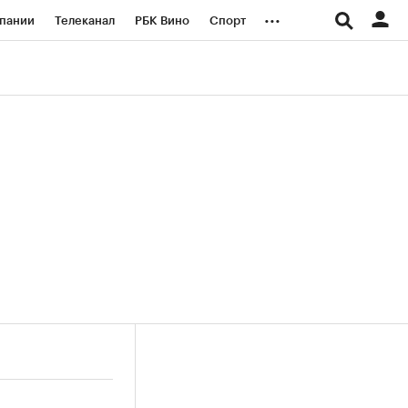
...
пании
Телеканал
РБК Вино
Спорт
ые проекты
Город
Стиль
Крипто
Спецпроекты СПб
логии и медиа
Финансы