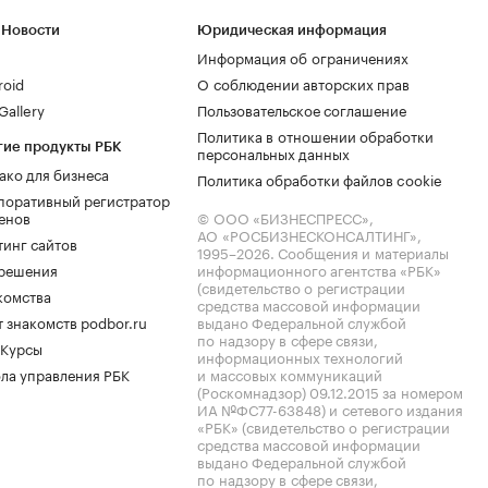
 Новости
Юридическая информация
Информация об ограничениях
roid
О соблюдении авторских прав
allery
Пользовательское соглашение
Политика в отношении обработки
гие продукты РБК
персональных данных
ако для бизнеса
Политика обработки файлов cookie
поративный регистратор
енов
© ООО «БИЗНЕСПРЕСС»,
АО «РОСБИЗНЕСКОНСАЛТИНГ»,
тинг сайтов
1995–2026
. Сообщения и материалы
.решения
информационного агентства «РБК»
(свидетельство о регистрации
комства
средства массовой информации
 знакомств podbor.ru
выдано Федеральной службой
по надзору в сфере связи,
 Курсы
информационных технологий
ла управления РБК
и массовых коммуникаций
(Роскомнадзор) 09.12.2015 за номером
ИА №ФС77-63848) и сетевого издания
«РБК» (свидетельство о регистрации
средства массовой информации
выдано Федеральной службой
по надзору в сфере связи,