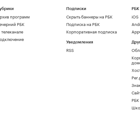
убрики
Подписки
РБК
рхив программ
Скрыть баннеры на РБК
iOS
ечерний РБК
Подписка на РБК
And
 телеканале
Корпоративная подписка
AppG
одключение
Уведомления
Дру
RSS
Обл
Кор
дом
Хос
Рег
Зна
Сайт
РБК
Шко