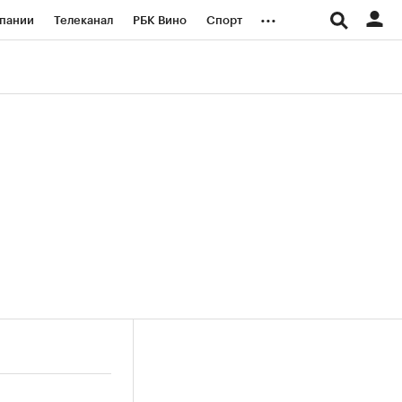
...
пании
Телеканал
РБК Вино
Спорт
ые проекты
Город
Стиль
Крипто
Спецпроекты СПб
логии и медиа
Финансы