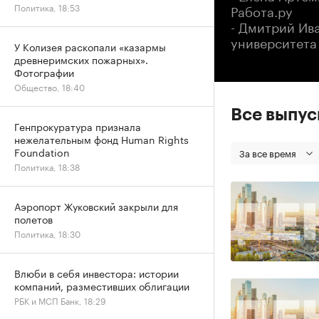
Работа.ру
Политика, 18:53
- Дмитрий Ив
университета
У Колизея раскопали «казармы
древнеримских пожарных».
Фотографии
Общество, 18:40
Все выпу
Генпрокуратура признала
нежелательным фонд Human Rights
Foundation
За все время
Политика, 18:38
Аэропорт Жуковский закрыли для
полетов
Политика, 18:30
Влюби в себя инвестора: истории
компаний, разместивших облигации
РБК и МСП Банк, 18:29