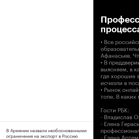
00
Професси
процесса
• Все россий
образователь
Афанасьев. Чт
• В преддвер
выясняем, в к
где хорошие 
исчезли в по
• Рынок онлай
топе. В каких
Гости РБК:
- Владислав 
- Елена Гера
профессионал
В Армении назвали необоснованными
- Елена Артем
ограничения на экспорт в Россию