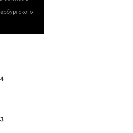
тербургского
 4
 3