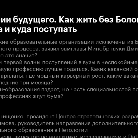
:00
/
00:00
и будущего. Как жить без Боло
 и куда поступать
ские образовательные организации исключены из 
ного процесса, заявил замглавы Минобрнауки Дм
о это значит?
ии первой волны поступлений в вузы в неспокойны
акую профессию лучше податься. Каких вакансий о
зарплаты, где мощный карьерный рост, какие вака
следние три месяца?
н-образования падает, но часть специальностей п
 профессиях ждут бума?
Онищенко, президент Центра стратегических разра
симова, руководитель направления дополнительног
ьного образования в Нетологии
ьева, директор по аналитике, исследованиям и Dat