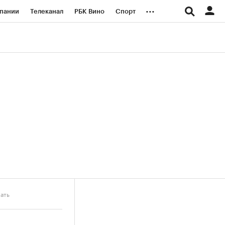
...
пании
Телеканал
РБК Вино
Спорт
ые проекты
Город
Стиль
Крипто
Спецпроекты СПб
логии и медиа
Финансы
пать