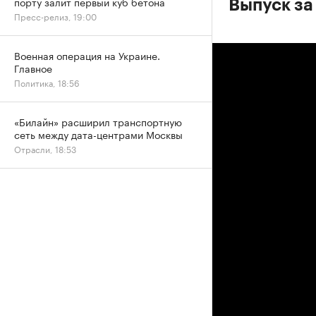
порту залит первый куб бетона
Выпуск за
Пресс-релиз, 19:00
Военная операция на Украине.
Главное
Политика, 18:56
«Билайн» расширил транспортную
сеть между дата-центрами Москвы
Отрасли, 18:53