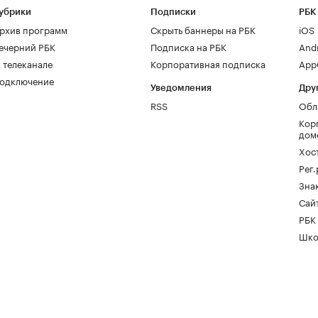
убрики
Подписки
РБК
рхив программ
Скрыть баннеры на РБК
iOS
ечерний РБК
Подписка на РБК
And
 телеканале
Корпоративная подписка
AppG
одключение
Уведомления
Дру
RSS
Обл
Кор
дом
Хос
Рег
Зна
Сайт
РБК
Шко