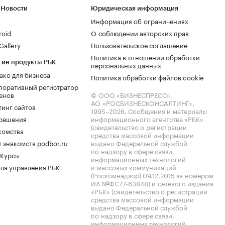
 Новости
Юридическая информация
Информация об ограничениях
roid
О соблюдении авторских прав
allery
Пользовательское соглашение
Политика в отношении обработки
гие продукты РБК
персональных данных
ако для бизнеса
Политика обработки файлов cookie
поративный регистратор
енов
© ООО «БИЗНЕСПРЕСС»,
АО «РОСБИЗНЕСКОНСАЛТИНГ»,
тинг сайтов
1995–2026
. Сообщения и материалы
.решения
информационного агентства «РБК»
(свидетельство о регистрации
комства
средства массовой информации
 знакомств podbor.ru
выдано Федеральной службой
по надзору в сфере связи,
 Курсы
информационных технологий
ла управления РБК
и массовых коммуникаций
(Роскомнадзор) 09.12.2015 за номером
ИА №ФС77-63848) и сетевого издания
«РБК» (свидетельство о регистрации
средства массовой информации
выдано Федеральной службой
по надзору в сфере связи,
информационных технологий