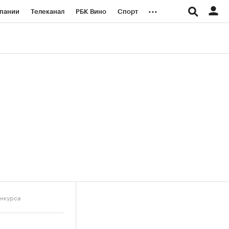
...
пании
Телеканал
РБК Вино
Спорт
ые проекты
Город
Стиль
Крипто
Спецпроекты СПб
логии и медиа
Финансы
онкурса