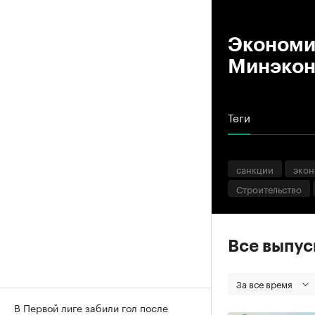
00
Экономи
Минэкон
Теги
санкции
экон
Строительство
Все выпу
За все время
В Первой лиге забили гол после