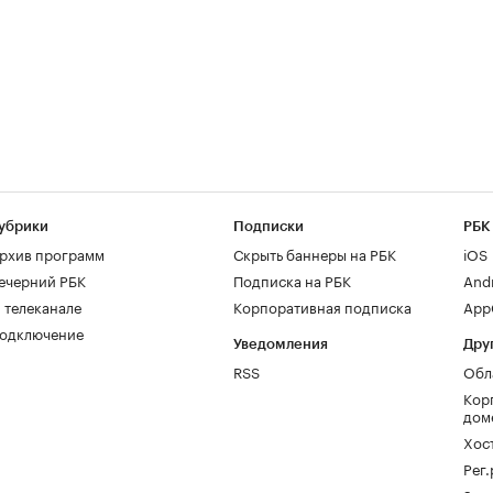
убрики
Подписки
РБК
рхив программ
Скрыть баннеры на РБК
iOS
ечерний РБК
Подписка на РБК
And
 телеканале
Корпоративная подписка
AppG
одключение
Уведомления
Дру
RSS
Обл
Кор
дом
Хос
Рег