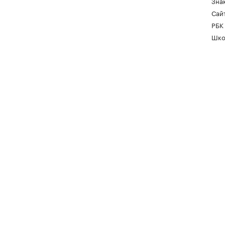
Зна
Сайт
РБК
Шко