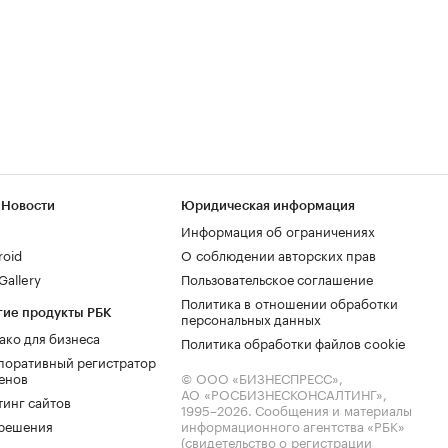
 Новости
Юридическая информация
Информация об ограничениях
roid
О соблюдении авторских прав
allery
Пользовательское соглашение
Политика в отношении обработки
гие продукты РБК
персональных данных
ако для бизнеса
Политика обработки файлов cookie
поративный регистратор
енов
© ООО «БИЗНЕСПРЕСС»,
АО «РОСБИЗНЕСКОНСАЛТИНГ»,
тинг сайтов
1995–2026
. Сообщения и материалы
.решения
информационного агентства «РБК»
(свидетельство о регистрации