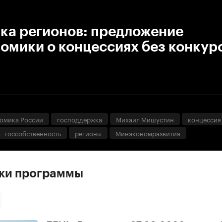
:00
/
00:00
ка регионов: предложение
омики о концессиях без конкур
омика России
господдержка
Михаил Мишустин
концессия
госсобственность
регионы
Минэкономразвития
ски программы