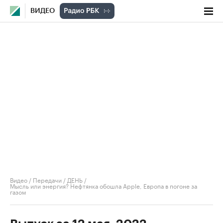
ВИДЕО
Видео
/
Передачи
/
ДЕНЬ
/
Мысль или энергия? Нефтянка обошла Apple, Европа в погоне за
газом